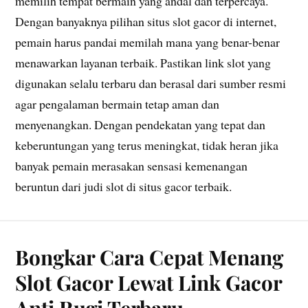
memilih tempat bermain yang andal dan terpercaya.
Dengan banyaknya pilihan situs slot gacor di internet,
pemain harus pandai memilah mana yang benar-benar
menawarkan layanan terbaik. Pastikan link slot yang
digunakan selalu terbaru dan berasal dari sumber resmi
agar pengalaman bermain tetap aman dan
menyenangkan. Dengan pendekatan yang tepat dan
keberuntungan yang terus meningkat, tidak heran jika
banyak pemain merasakan sensasi kemenangan
beruntun dari judi slot di situs gacor terbaik.
Bongkar Cara Cepat Menang
Slot Gacor Lewat Link Gacor
Anti Rugi Terbaru