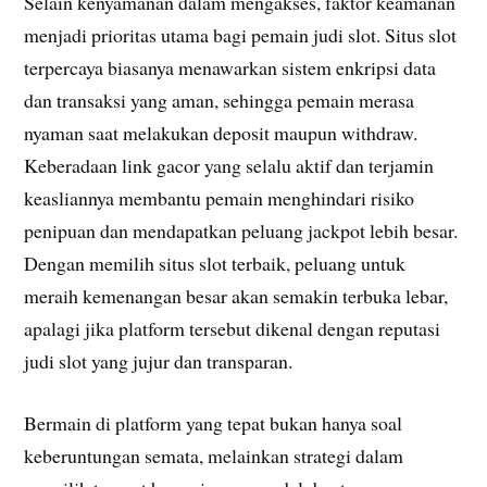
Selain kenyamanan dalam mengakses, faktor keamanan
menjadi prioritas utama bagi pemain judi slot. Situs slot
terpercaya biasanya menawarkan sistem enkripsi data
dan transaksi yang aman, sehingga pemain merasa
nyaman saat melakukan deposit maupun withdraw.
Keberadaan link gacor yang selalu aktif dan terjamin
keasliannya membantu pemain menghindari risiko
penipuan dan mendapatkan peluang jackpot lebih besar.
Dengan memilih situs slot terbaik, peluang untuk
meraih kemenangan besar akan semakin terbuka lebar,
apalagi jika platform tersebut dikenal dengan reputasi
judi slot yang jujur dan transparan.
Bermain di platform yang tepat bukan hanya soal
keberuntungan semata, melainkan strategi dalam