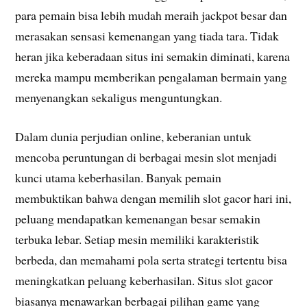
para pemain bisa lebih mudah meraih jackpot besar dan
merasakan sensasi kemenangan yang tiada tara. Tidak
heran jika keberadaan situs ini semakin diminati, karena
mereka mampu memberikan pengalaman bermain yang
menyenangkan sekaligus menguntungkan.
Dalam dunia perjudian online, keberanian untuk
mencoba peruntungan di berbagai mesin slot menjadi
kunci utama keberhasilan. Banyak pemain
membuktikan bahwa dengan memilih slot gacor hari ini,
peluang mendapatkan kemenangan besar semakin
terbuka lebar. Setiap mesin memiliki karakteristik
berbeda, dan memahami pola serta strategi tertentu bisa
meningkatkan peluang keberhasilan. Situs slot gacor
biasanya menawarkan berbagai pilihan game yang