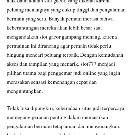
naik daun adalah slot gacor, yang dikenal karena
peluang menangnya yang cukup tinggi dan pengalaman
bermain yang seru. Banyak pemain merasa bahwa
keberuntungan mereka akan lebih besar saat
mengandalkan slot gacor gampang menang, karena
permainan ini dirancang agar pemain tidak perlu
bingung mencari peluang terbaik. Dengan kemudahan
akses dan tampilan yang menarik, slot777 menjadi
pilihan utama bagi penggemar judi online yang ingin
merasakan sensasi kemenangan cepat dan
menguntungkan.
Tidak bisa dipungkiri, keberadaan situs judi terpercaya
memegang peranan penting dalam memastikan
pengalaman bermain tetap aman dan menyenangkan.
Link slot gacor yang mudah diakses memberikan