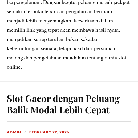
berpengalaman. Dengan begitu, peluang meraih jackpot
semakin terbuka lebar dan pengalaman bermain
menjadi lebih menyenangkan. Keseriusan dalam
memilih link yang tepat akan membawa hasil nyata,
menjadikan setiap taruhan bukan sekadar
keberuntungan semata, tetapi hasil dari persiapan
matang dan pengetahuan mendalam tentang dunia slot
online.
Slot Gacor dengan Peluang
Balik Modal Lebih Cepat
ADMIN
FEBRUARY 22, 2026