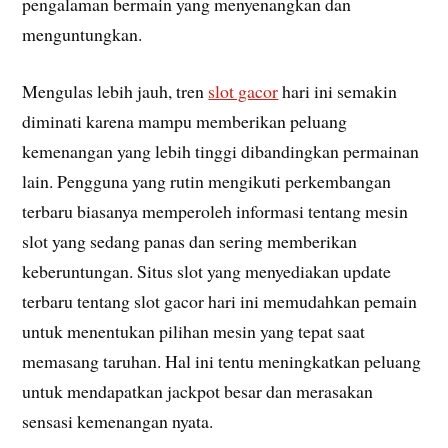
pengalaman bermain yang menyenangkan dan
menguntungkan.
Mengulas lebih jauh, tren
slot gacor
hari ini semakin
diminati karena mampu memberikan peluang
kemenangan yang lebih tinggi dibandingkan permainan
lain. Pengguna yang rutin mengikuti perkembangan
terbaru biasanya memperoleh informasi tentang mesin
slot yang sedang panas dan sering memberikan
keberuntungan. Situs slot yang menyediakan update
terbaru tentang slot gacor hari ini memudahkan pemain
untuk menentukan pilihan mesin yang tepat saat
memasang taruhan. Hal ini tentu meningkatkan peluang
untuk mendapatkan jackpot besar dan merasakan
sensasi kemenangan nyata.