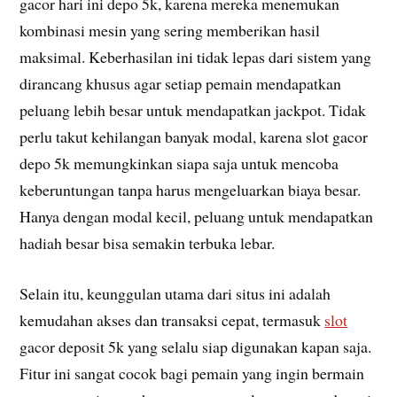
gacor hari ini depo 5k, karena mereka menemukan
kombinasi mesin yang sering memberikan hasil
maksimal. Keberhasilan ini tidak lepas dari sistem yang
dirancang khusus agar setiap pemain mendapatkan
peluang lebih besar untuk mendapatkan jackpot. Tidak
perlu takut kehilangan banyak modal, karena slot gacor
depo 5k memungkinkan siapa saja untuk mencoba
keberuntungan tanpa harus mengeluarkan biaya besar.
Hanya dengan modal kecil, peluang untuk mendapatkan
hadiah besar bisa semakin terbuka lebar.
Selain itu, keunggulan utama dari situs ini adalah
kemudahan akses dan transaksi cepat, termasuk
slot
gacor deposit 5k yang selalu siap digunakan kapan saja.
Fitur ini sangat cocok bagi pemain yang ingin bermain