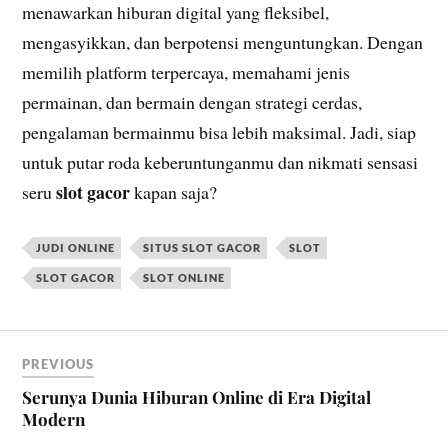
menawarkan hiburan digital yang fleksibel,
mengasyikkan, dan berpotensi menguntungkan. Dengan
memilih platform terpercaya, memahami jenis
permainan, dan bermain dengan strategi cerdas,
pengalaman bermainmu bisa lebih maksimal. Jadi, siap
untuk putar roda keberuntunganmu dan nikmati sensasi
slot gacor
seru
kapan saja?
JUDI ONLINE
SITUS SLOT GACOR
SLOT
SLOT GACOR
SLOT ONLINE
PREVIOUS
Serunya Dunia Hiburan Online di Era Digital
Modern