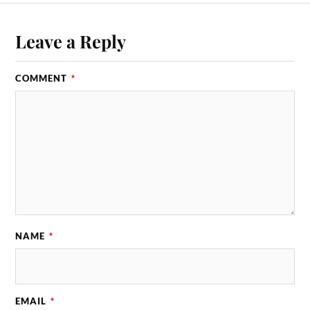
Leave a Reply
COMMENT
*
NAME
*
EMAIL
*