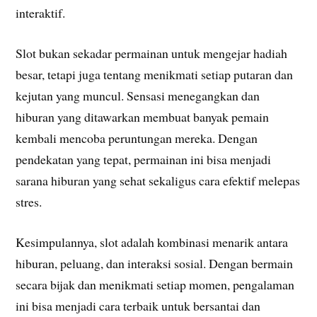
interaktif.
Slot bukan sekadar permainan untuk mengejar hadiah
besar, tetapi juga tentang menikmati setiap putaran dan
kejutan yang muncul. Sensasi menegangkan dan
hiburan yang ditawarkan membuat banyak pemain
kembali mencoba peruntungan mereka. Dengan
pendekatan yang tepat, permainan ini bisa menjadi
sarana hiburan yang sehat sekaligus cara efektif melepas
stres.
Kesimpulannya, slot adalah kombinasi menarik antara
hiburan, peluang, dan interaksi sosial. Dengan bermain
secara bijak dan menikmati setiap momen, pengalaman
ini bisa menjadi cara terbaik untuk bersantai dan