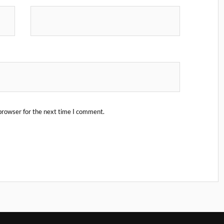
browser for the next time I comment.