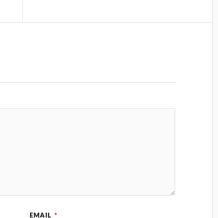
EMAIL
*