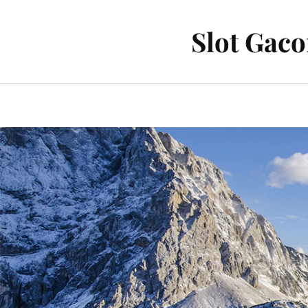
Slot Gaco