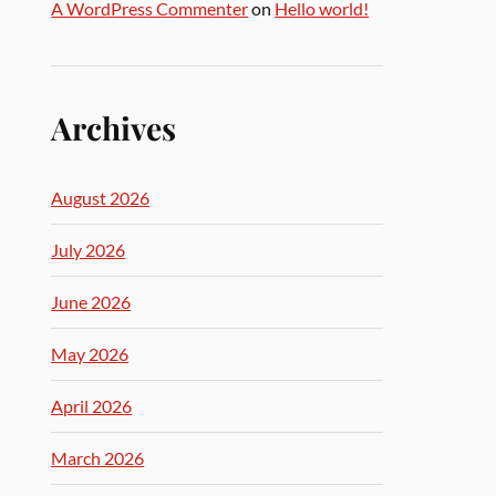
A WordPress Commenter
on
Hello world!
Archives
August 2026
July 2026
June 2026
May 2026
April 2026
March 2026