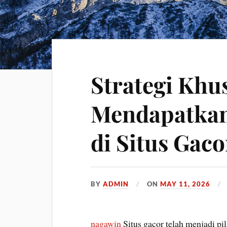
Strategi Khu
Mendapatkan
di Situs Gaco
BY
ADMIN
ON
MAY 11, 2026
nagawin
Situs gacor telah menjadi pi