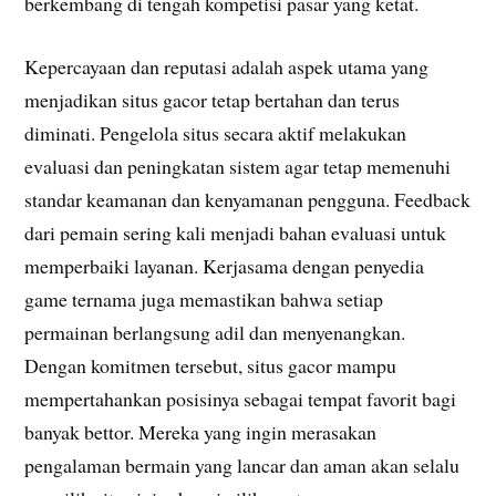
berkembang di tengah kompetisi pasar yang ketat.
Kepercayaan dan reputasi adalah aspek utama yang
menjadikan situs gacor tetap bertahan dan terus
diminati. Pengelola situs secara aktif melakukan
evaluasi dan peningkatan sistem agar tetap memenuhi
standar keamanan dan kenyamanan pengguna. Feedback
dari pemain sering kali menjadi bahan evaluasi untuk
memperbaiki layanan. Kerjasama dengan penyedia
game ternama juga memastikan bahwa setiap
permainan berlangsung adil dan menyenangkan.
Dengan komitmen tersebut, situs gacor mampu
mempertahankan posisinya sebagai tempat favorit bagi
banyak bettor. Mereka yang ingin merasakan
pengalaman bermain yang lancar dan aman akan selalu