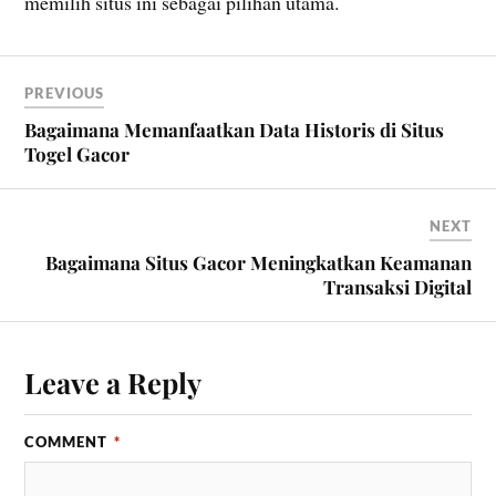
memilih situs ini sebagai pilihan utama.
PREVIOUS
Bagaimana Memanfaatkan Data Historis di Situs
Togel Gacor
NEXT
Bagaimana Situs Gacor Meningkatkan Keamanan
Transaksi Digital
Leave a Reply
COMMENT
*