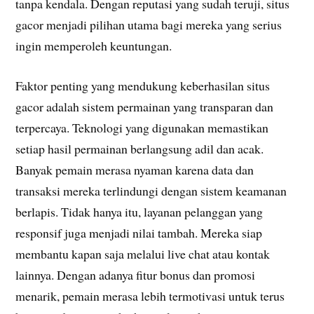
tanpa kendala. Dengan reputasi yang sudah teruji, situs
gacor menjadi pilihan utama bagi mereka yang serius
ingin memperoleh keuntungan.
Faktor penting yang mendukung keberhasilan situs
gacor adalah sistem permainan yang transparan dan
terpercaya. Teknologi yang digunakan memastikan
setiap hasil permainan berlangsung adil dan acak.
Banyak pemain merasa nyaman karena data dan
transaksi mereka terlindungi dengan sistem keamanan
berlapis. Tidak hanya itu, layanan pelanggan yang
responsif juga menjadi nilai tambah. Mereka siap
membantu kapan saja melalui live chat atau kontak
lainnya. Dengan adanya fitur bonus dan promosi
menarik, pemain merasa lebih termotivasi untuk terus