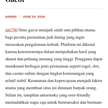
ADMIN
JUNE 29, 2026
ulti700
Situs gacor menjadi salah satu pilihan utama
bagi pecinta permainan judi daring yang ingin
merasakan pengalaman terbaik. Platform ini dikenal
karena konsistensinya dalam menyediakan hasil yang
akurat dan peluang menang yang tinggi. Pengguna dapat
menikmati berbagai jenis permainan seperti togel, slot,
dan casino online dengan tingkat kemenangan yang
relatif stabil. Keamanan dan kepercayaan menjadi faktor
utama yang membuat situs ini diminati banyak orang.
Selain itu, tampilan antarmuka yang user-friendly
memudahkan siapa saja untuk bertransaksi dan bermain