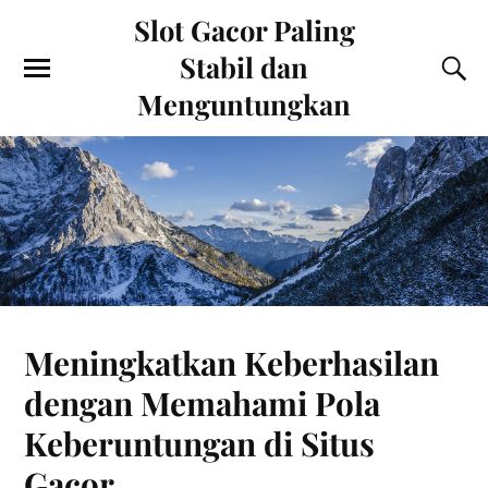
Slot Gacor Paling
Stabil dan
Menguntungkan
Meningkatkan Keberhasilan
dengan Memahami Pola
Keberuntungan di Situs
Gacor