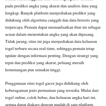
pada prediksi angka yang akurat dan analisis data yang
lengkap. Banyak platform menyediakan prediksi yang
didukung oleh algoritma canggih dan data historis yang
terpercaya. Pemain dapat memanfaatkan fitur ini sebagai
acuan dalam menentukan angka yang akan dipasang.
Tidak jarang, situs ini juga menyediakan data keluaran
togel terbaru secara real-time, sehingga pemain tetap
update dengan informasi penting. Dengan strategi yang
tepat dan prediksi yang akurat, peluang meraih
kemenangan pun semakin tinggi.
Penggunaan situs togel gacor juga didukung oleh
keberagaman jenis permainan yang tersedia. Mulai dari
togel online, colok bebas, dan keluaran angka hari ini,
semua dapat diakses dengan mudah di satu platform.