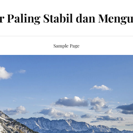
r Paling Stabil dan Men
Sample Page