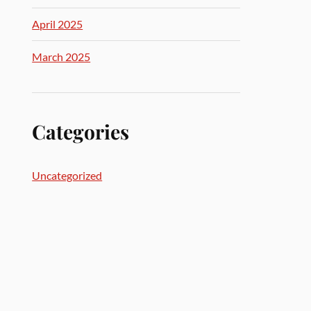
April 2025
March 2025
Categories
Uncategorized