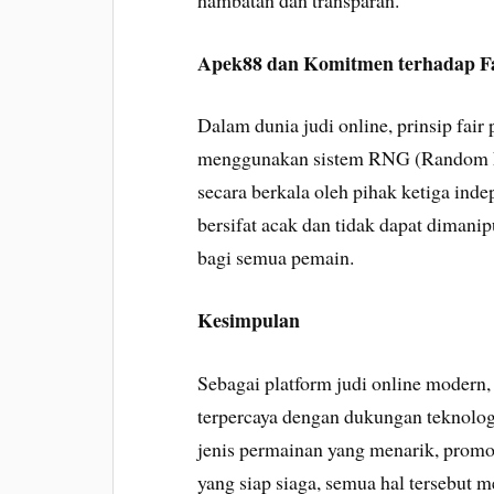
Apek88 dan Komitmen terhadap Fa
Dalam dunia judi online, prinsip fair
menggunakan sistem RNG (Random Nu
secara berkala oleh pihak ketiga ind
bersifat acak dan tidak dapat dimani
bagi semua pemain.
Kesimpulan
Sebagai platform judi online moder
terpercaya dengan dukungan teknolo
jenis permainan yang menarik, prom
yang siap siaga, semua hal tersebut 