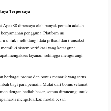
nya Terpercaya
at Apek88 dipercaya oleh banyak pemain adalah
kenyamanan pengguna. Platform ini
ru untuk melindungi data pribadi dan transaksi
memiliki sistem verifikasi yang ketat guna
dapat mengakses layanan, sehingga mengurangi
 berbagai promo dan bonus menarik yang terus
ambah bagi para pemain. Mulai dari bonus selamat
namen dengan hadiah besar, semua dirancang untuk
npa harus mengeluarkan modal besar.