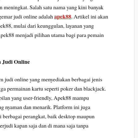
n meningkat. Salah satu nama yang kini banyak
apek88
gemar judi online adalah
. Artikel ini akan
k88, mulai dari keunggulan, layanan yang
pek88 menjadi pilihan utama bagi para pemain
 Judi Online
m judi online yang menyediakan berbagai jenis
ngga permainan kartu seperti poker dan blackjack.
pilan yang user-friendly, Apek88 mampu
 nyaman dan menarik. Platform ini juga
i berbagai perangkat, baik desktop maupun
rjudi kapan saja dan di mana saja tanpa