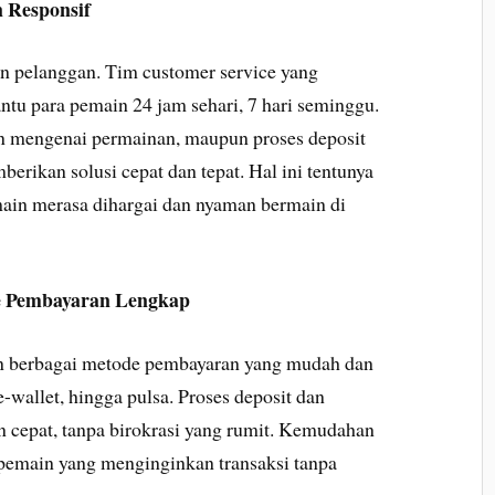
n Responsif
n pelanggan. Tim customer service yang
ntu para pemain 24 jam sehari, 7 hari seminggu.
an mengenai permainan, maupun proses deposit
erikan solusi cepat dan tepat. Hal ini tentunya
ain merasa dihargai dan nyaman bermain di
e Pembayaran Lengkap
n berbagai metode pembayaran yang mudah dan
e-wallet, hingga pulsa. Proses deposit dan
n cepat, tanpa birokrasi yang rumit. Kemudahan
i pemain yang menginginkan transaksi tanpa