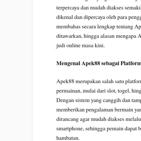
terpercaya dan mudah diakses semaki
dikenal dan dipercaya oleh para peng
membahas secara lengkap tentang Ape
ditawarkan, hingga alasan mengapa A
judi online masa kini.
Mengenal Apek88 sebagai Platform
Apek88 merupakan salah satu platfor
permainan, mulai dari slot, togel, hi
Dengan sistem yang canggih dan tam
memberikan pengalaman bermain yang
dirancang agar mudah diakses melalu
smartphone, sehingga pemain dapat be
hambatan.