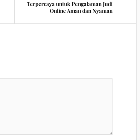
Terpercaya untuk Pengalaman Judi
Online Aman dan Nyaman