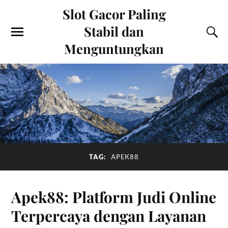
Slot Gacor Paling
Stabil dan
Menguntungkan
TAG:
APEK88
Apek88: Platform Judi Online
Terpercaya dengan Layanan