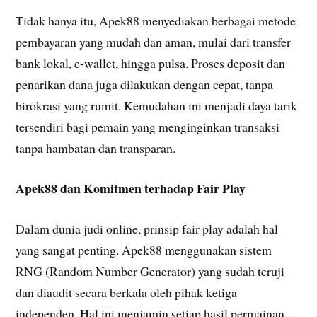
Tidak hanya itu, Apek88 menyediakan berbagai metode
pembayaran yang mudah dan aman, mulai dari transfer
bank lokal, e-wallet, hingga pulsa. Proses deposit dan
penarikan dana juga dilakukan dengan cepat, tanpa
birokrasi yang rumit. Kemudahan ini menjadi daya tarik
tersendiri bagi pemain yang menginginkan transaksi
tanpa hambatan dan transparan.
Apek88 dan Komitmen terhadap Fair Play
Dalam dunia judi online, prinsip fair play adalah hal
yang sangat penting. Apek88 menggunakan sistem
RNG (Random Number Generator) yang sudah teruji
dan diaudit secara berkala oleh pihak ketiga
independen. Hal ini menjamin setiap hasil permainan