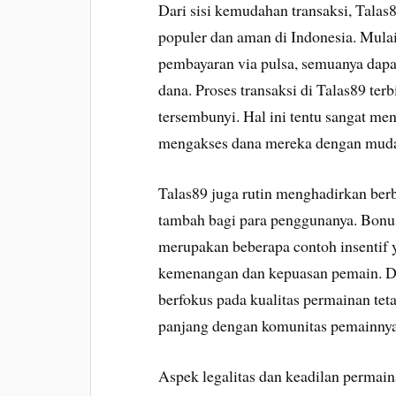
Dari sisi kemudahan transaksi, Tal
populer dan aman di Indonesia. Mulai 
pembayaran via pulsa, semuanya dap
dana. Proses transaksi di Talas89 ter
tersembunyi. Hal ini tentu sangat m
mengakses dana mereka dengan mudah
Talas89 juga rutin menghadirkan ber
tambah bagi para penggunanya. Bonus
merupakan beberapa contoh insentif 
kemenangan dan kepuasan pemain. De
berfokus pada kualitas permainan te
panjang dengan komunitas pemainnya
Aspek legalitas dan keadilan permain