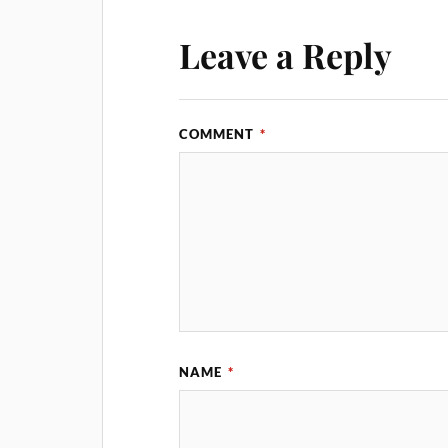
Leave a Reply
COMMENT
*
NAME
*