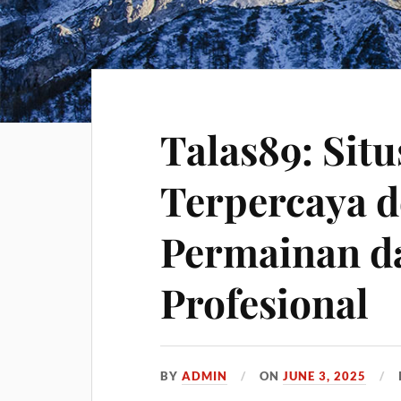
Talas89: Situ
Terpercaya 
Permainan d
Profesional
BY
ADMIN
ON
JUNE 3, 2025