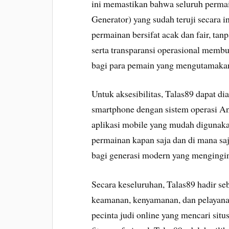
ini memastikan bahwa seluruh per
Generator) yang sudah teruji secara 
permainan bersifat acak dan fair, tan
serta transparansi operasional membu
bagi para pemain yang mengutamakan 
Untuk aksesibilitas, Talas89 dapat d
smartphone dengan sistem operasi And
aplikasi mobile yang mudah diguna
permainan kapan saja dan di mana saja
bagi generasi modern yang mengingin
Secara keseluruhan, Talas89 hadir s
keamanan, kenyamanan, dan pelayanan
pecinta judi online yang mencari sit