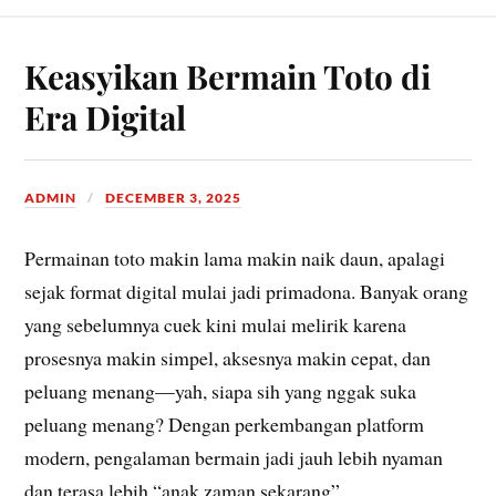
Keasyikan Bermain Toto di
Era Digital
ADMIN
DECEMBER 3, 2025
Permainan toto makin lama makin naik daun, apalagi
sejak format digital mulai jadi primadona. Banyak orang
yang sebelumnya cuek kini mulai melirik karena
prosesnya makin simpel, aksesnya makin cepat, dan
peluang menang—yah, siapa sih yang nggak suka
peluang menang? Dengan perkembangan platform
modern, pengalaman bermain jadi jauh lebih nyaman
dan terasa lebih “anak zaman sekarang”.