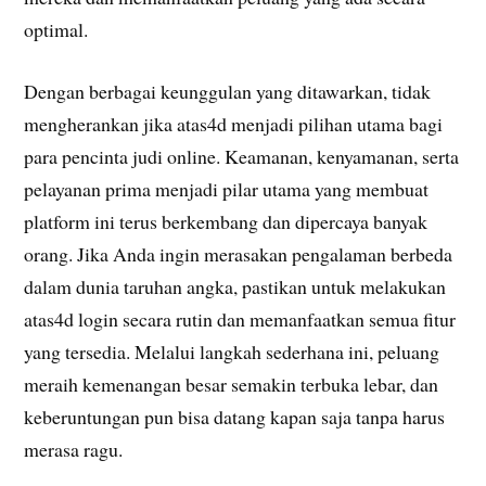
optimal.
Dengan berbagai keunggulan yang ditawarkan, tidak
mengherankan jika atas4d menjadi pilihan utama bagi
para pencinta judi online. Keamanan, kenyamanan, serta
pelayanan prima menjadi pilar utama yang membuat
platform ini terus berkembang dan dipercaya banyak
orang. Jika Anda ingin merasakan pengalaman berbeda
dalam dunia taruhan angka, pastikan untuk melakukan
atas4d login secara rutin dan memanfaatkan semua fitur
yang tersedia. Melalui langkah sederhana ini, peluang
meraih kemenangan besar semakin terbuka lebar, dan
keberuntungan pun bisa datang kapan saja tanpa harus
merasa ragu.