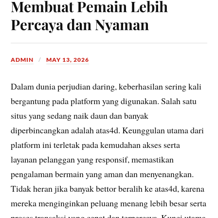
Membuat Pemain Lebih
Percaya dan Nyaman
ADMIN
MAY 13, 2026
Dalam dunia perjudian daring, keberhasilan sering kali
bergantung pada platform yang digunakan. Salah satu
situs yang sedang naik daun dan banyak
diperbincangkan adalah atas4d. Keunggulan utama dari
platform ini terletak pada kemudahan akses serta
layanan pelanggan yang responsif, memastikan
pengalaman bermain yang aman dan menyenangkan.
Tidak heran jika banyak bettor beralih ke atas4d, karena
mereka menginginkan peluang menang lebih besar serta
proses transaksi yang cepat dan terpercaya. Kunci utama