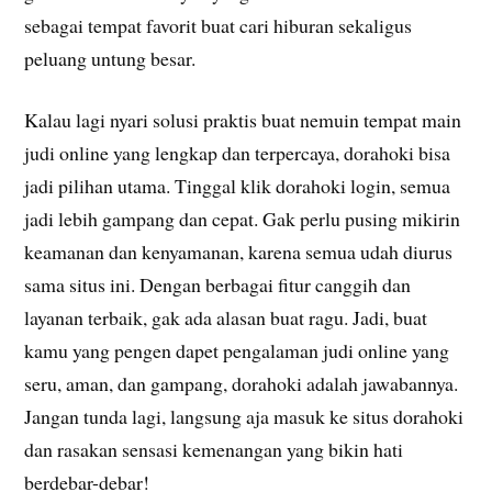
sebagai tempat favorit buat cari hiburan sekaligus
peluang untung besar.
Kalau lagi nyari solusi praktis buat nemuin tempat main
judi online yang lengkap dan terpercaya, dorahoki bisa
jadi pilihan utama. Tinggal klik dorahoki login, semua
jadi lebih gampang dan cepat. Gak perlu pusing mikirin
keamanan dan kenyamanan, karena semua udah diurus
sama situs ini. Dengan berbagai fitur canggih dan
layanan terbaik, gak ada alasan buat ragu. Jadi, buat
kamu yang pengen dapet pengalaman judi online yang
seru, aman, dan gampang, dorahoki adalah jawabannya.
Jangan tunda lagi, langsung aja masuk ke situs dorahoki
dan rasakan sensasi kemenangan yang bikin hati
berdebar-debar!