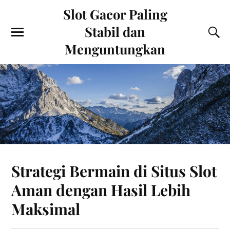
Slot Gacor Paling
Stabil dan
Menguntungkan
Strategi Bermain di Situs Slot
Aman dengan Hasil Lebih
Maksimal