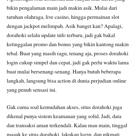
bikin pengalaman main jadi makin asik. Mulai dari
taruhan olahraga, live casino, hingga permainan slot
dengan jackpot melimpah. Asik banget kan? Apalagi,
dorahoki selalu update info terbaru, jadi gak bakal
ketinggalan promo dan bonus yang bikin kantong makin
tebal. Buat yang masih ragu, tenang aja, proses dorahoki
login cukup simpel dan cepat, jadi gak perlu waktu lama
buat mulai bersenang-senang. Hanya butuh beberapa
langkah, langsung bisa action di dunia perjudian online
yang penuh sensasi ini.
Gak cuma soal kemudahan akses, situs dorahoki juga
dikenal punya sistem keamanan yang solid. Jadi, data
dan transaksi aman terkendali. Kalau mau main, tinggal
masuk ke situs dorahoki, lakukan login, dan nikmati