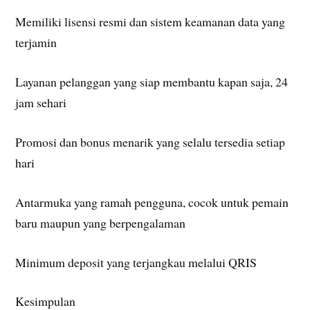
Memiliki lisensi resmi dan sistem keamanan data yang
terjamin
Layanan pelanggan yang siap membantu kapan saja, 24
jam sehari
Promosi dan bonus menarik yang selalu tersedia setiap
hari
Antarmuka yang ramah pengguna, cocok untuk pemain
baru maupun yang berpengalaman
Minimum deposit yang terjangkau melalui QRIS
Kesimpulan