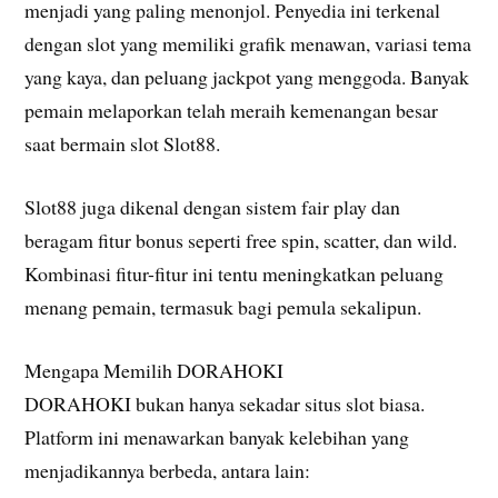
menjadi yang paling menonjol. Penyedia ini terkenal
dengan slot yang memiliki grafik menawan, variasi tema
yang kaya, dan peluang jackpot yang menggoda. Banyak
pemain melaporkan telah meraih kemenangan besar
saat bermain slot Slot88.
Slot88 juga dikenal dengan sistem fair play dan
beragam fitur bonus seperti free spin, scatter, dan wild.
Kombinasi fitur-fitur ini tentu meningkatkan peluang
menang pemain, termasuk bagi pemula sekalipun.
Mengapa Memilih DORAHOKI
DORAHOKI bukan hanya sekadar situs slot biasa.
Platform ini menawarkan banyak kelebihan yang
menjadikannya berbeda, antara lain: