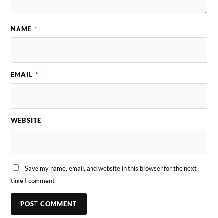
NAME
*
EMAIL
*
WEBSITE
Save my name, email, and website in this browser for the next
time I comment.