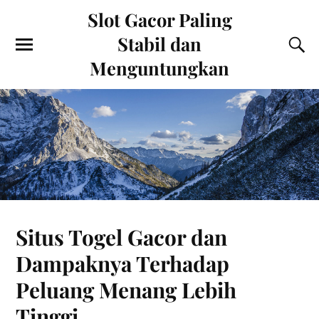
Slot Gacor Paling
Stabil dan
Menguntungkan
Situs Togel Gacor dan
Dampaknya Terhadap
Peluang Menang Lebih
Tinggi