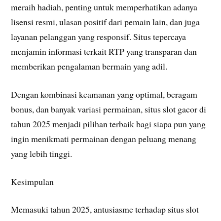
meraih hadiah, penting untuk memperhatikan adanya
lisensi resmi, ulasan positif dari pemain lain, dan juga
layanan pelanggan yang responsif. Situs tepercaya
menjamin informasi terkait RTP yang transparan dan
memberikan pengalaman bermain yang adil.
Dengan kombinasi keamanan yang optimal, beragam
bonus, dan banyak variasi permainan, situs slot gacor di
tahun 2025 menjadi pilihan terbaik bagi siapa pun yang
ingin menikmati permainan dengan peluang menang
yang lebih tinggi.
Kesimpulan
Memasuki tahun 2025, antusiasme terhadap situs slot