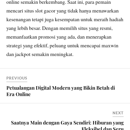
online semakin berkembang. Saat ini, para pemain
mencari situs slot gacor yang tidak hanya menawarkan
kesenangan tetapi juga kesempatan untuk meraih hadiah
yang lebih besar. Dengan memilih situs yang resmi,
memanfaatkan promosi yang ada, dan menerapkan
strategi yang efektif, peluang untuk mencapai maxwin
dan jackpot semakin meningkat.
PREVIOUS
Petualangan Digital Modern yang Bikin Betah di
Era Online
NEXT
Saatnya Main dengan Gaya Sendiri: Hiburan yang
Fleksibel dan Seru