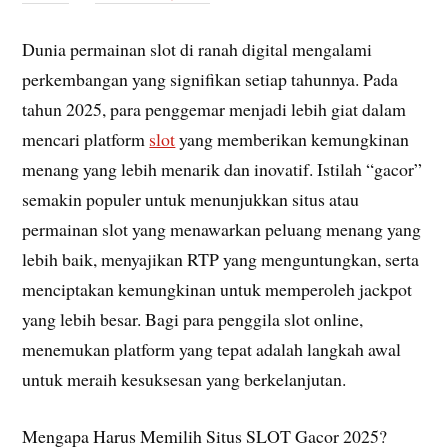
Dunia permainan slot di ranah digital mengalami
perkembangan yang signifikan setiap tahunnya. Pada
tahun 2025, para penggemar menjadi lebih giat dalam
mencari platform
slot
yang memberikan kemungkinan
menang yang lebih menarik dan inovatif. Istilah “gacor”
semakin populer untuk menunjukkan situs atau
permainan slot yang menawarkan peluang menang yang
lebih baik, menyajikan RTP yang menguntungkan, serta
menciptakan kemungkinan untuk memperoleh jackpot
yang lebih besar. Bagi para penggila slot online,
menemukan platform yang tepat adalah langkah awal
untuk meraih kesuksesan yang berkelanjutan.
Mengapa Harus Memilih Situs SLOT Gacor 2025?