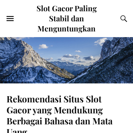
Slot Gacor Paling
Stabil dan
Menguntungkan
Rekomendasi Situs Slot
Gacor yang Mendukung
Berbagai Bahasa dan Mata
Uang