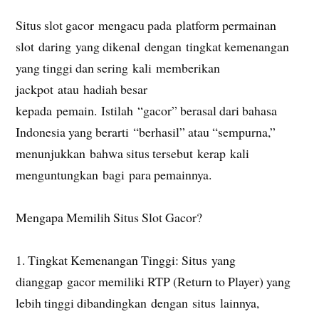
Situs slot gacor mengacu pada platform permainan
slot daring yang dikenal dengan tingkat kemenangan
yang tinggi dan sering kali memberikan
jackpot atau hadiah besar
kepada pemain. Istilah “gacor” berasal dari bahasa
Indonesia yang berarti “berhasil” atau “sempurna,”
menunjukkan bahwa situs tersebut kerap kali
menguntungkan bagi para pemainnya.
Mengapa Memilih Situs Slot Gacor?
1. Tingkat Kemenangan Tinggi: Situs yang
dianggap gacor memiliki RTP (Return to Player) yang
lebih tinggi dibandingkan dengan situs lainnya,