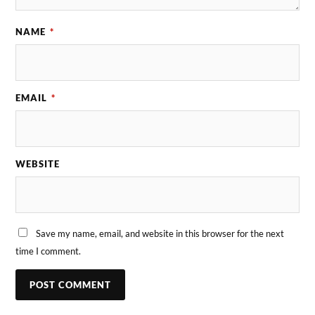
NAME
*
EMAIL
*
WEBSITE
Save my name, email, and website in this browser for the next
time I comment.