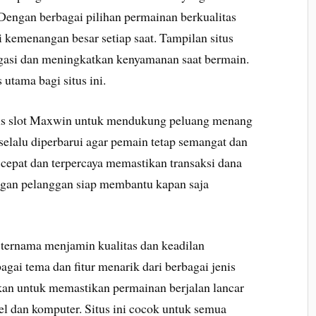
ngan berbagai pilihan permainan berkualitas
i kemenangan besar setiap saat. Tampilan situs
gasi dan meningkatkan kenyamanan saat bermain.
utama bagi situs ini.
itus slot Maxwin untuk mendukung peluang menang
elalu diperbarui agar pemain tetap semangat dan
cepat dan terpercaya memastikan transaksi dana
ungan pelanggan siap membantu kapan saja
 ternama menjamin kualitas dan keadilan
gai tema dan fitur menarik dari berbagai jenis
akan untuk memastikan permainan berjalan lancar
el dan komputer. Situs ini cocok untuk semua