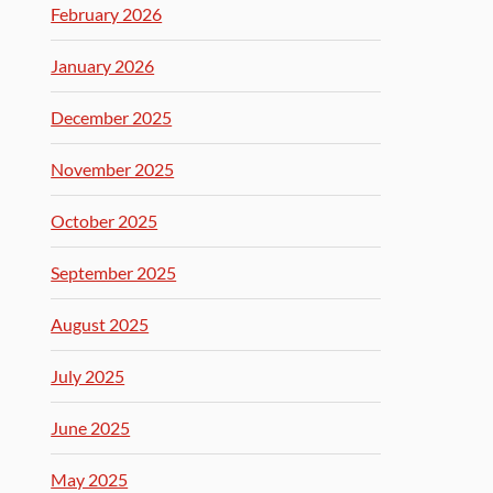
February 2026
January 2026
December 2025
November 2025
October 2025
September 2025
August 2025
July 2025
June 2025
May 2025