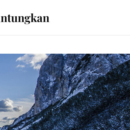
guntungkan