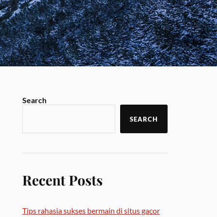
Search
SEARCH
Recent Posts
Tips rahasia sukses bermain di situs gacor