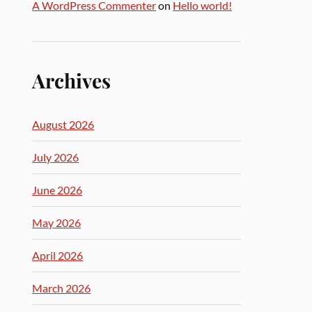
A WordPress Commenter
on
Hello world!
Archives
August 2026
July 2026
June 2026
May 2026
April 2026
March 2026