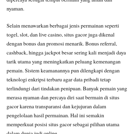
nyaman.
Selain menawarkan berbagai jenis permainan seperti
togel, slot, dan live casino, situs gacor juga dikenal
dengan bonus dan promosi menarik. Bonus referral,
cashback, hingga jackpot besar sering kali menjadi daya
tarik utama yang meningkatkan peluang kemenangan
pemain. Sistem keamanannya pun dilengkapi dengan
teknologi enkripsi terbaru agar data pribadi tetap
terlindungi dari tindakan penipuan. Banyak pemain yang
merasa nyaman dan percaya diri saat bermain di situs
gacor karena transparansi dan kejujuran dalam
pengelolaan hasil permainan. Hal ini semakin
memperkuat posisi situs gacor sebagai pilihan utama
dalam dunia judi online.