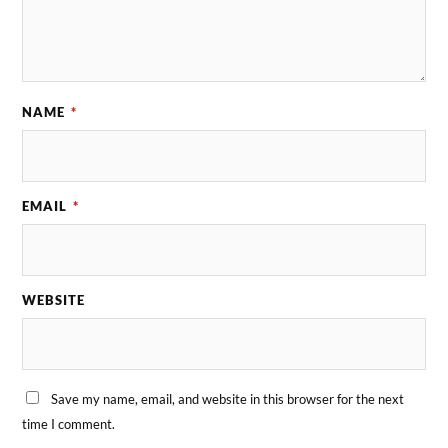
NAME
*
EMAIL
*
WEBSITE
Save my name, email, and website in this browser for the next
time I comment.