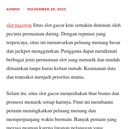
ADMIN
NOVEMBER 28, 2025
slot maxwin
Situs slot gacor kini semakin diminati oleh
pecinta permainan daring. Dengan reputasi yang
terpercaya, situs ini menawarkan peluang menang besar
dan jackpot menggiurkan. Pengguna dapat menikmati
berbagai jenis permainan slot yang menarik dan mudah
dimainkan tanpa harus keluar rumah. Keamanan data
dan transaksi menjadi prioritas utama.
Selain itu, situs slot gacor menyediakan fitur bonus dan
promosi menarik setiap harinya. Fitur ini membantu
pemain meningkatkan peluang menang dan
memperpanjang waktu bermain. Banyak pemain yang
merasa nyaman karena layanan pelanggan yang