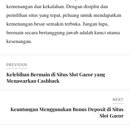
kemenangan dan kekalahan. Dengan disiplin dan
pemilihan situs yang tepat, peluang untuk mendapatkan
kemenangan besar semakin terbuka. Jangan lupa,
bermain secara bertanggung jawab adalah kunci utama
kesenangan.
PREVIOUS
Kelebihan Bermain di Situs Slot Gacor yang
Menawarkan Cashback
NEXT
Keuntungan Menggunakan Bonus Deposit di Situs
Slot Gacor