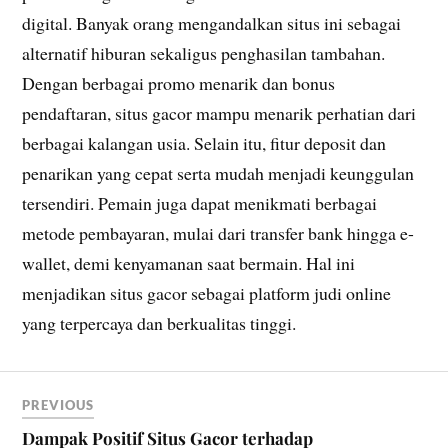
digital. Banyak orang mengandalkan situs ini sebagai
alternatif hiburan sekaligus penghasilan tambahan.
Dengan berbagai promo menarik dan bonus
pendaftaran, situs gacor mampu menarik perhatian dari
berbagai kalangan usia. Selain itu, fitur deposit dan
penarikan yang cepat serta mudah menjadi keunggulan
tersendiri. Pemain juga dapat menikmati berbagai
metode pembayaran, mulai dari transfer bank hingga e-
wallet, demi kenyamanan saat bermain. Hal ini
menjadikan situs gacor sebagai platform judi online
yang terpercaya dan berkualitas tinggi.
PREVIOUS
Dampak Positif Situs Gacor terhadap