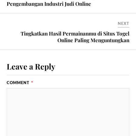
Pengembangan Industri Judi Online
NEXT
Tingkatkan Hasil Permainanmu di Situs Togel
Online Paling Menguntungkan
Leave a Reply
COMMENT
*