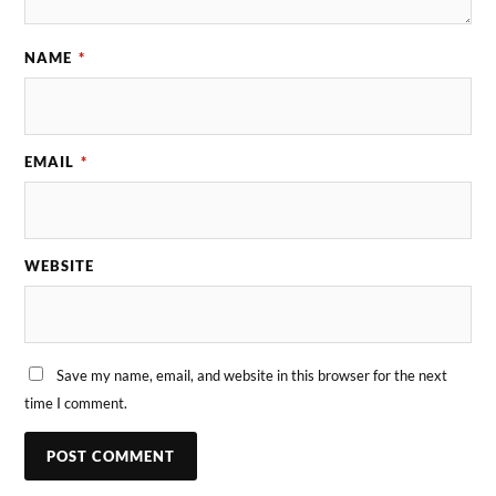
NAME
*
EMAIL
*
WEBSITE
Save my name, email, and website in this browser for the next
time I comment.