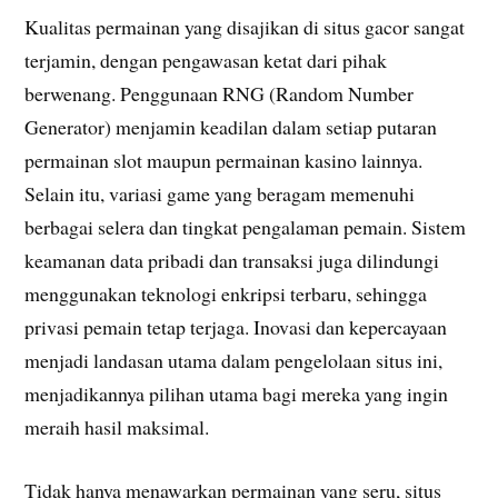
Kualitas permainan yang disajikan di situs gacor sangat
terjamin, dengan pengawasan ketat dari pihak
berwenang. Penggunaan RNG (Random Number
Generator) menjamin keadilan dalam setiap putaran
permainan slot maupun permainan kasino lainnya.
Selain itu, variasi game yang beragam memenuhi
berbagai selera dan tingkat pengalaman pemain. Sistem
keamanan data pribadi dan transaksi juga dilindungi
menggunakan teknologi enkripsi terbaru, sehingga
privasi pemain tetap terjaga. Inovasi dan kepercayaan
menjadi landasan utama dalam pengelolaan situs ini,
menjadikannya pilihan utama bagi mereka yang ingin
meraih hasil maksimal.
Tidak hanya menawarkan permainan yang seru, situs