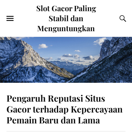
Slot Gacor Paling
Stabil dan
Menguntungkan
Pengaruh Reputasi Situs
Gacor terhadap Kepercayaan
Pemain Baru dan Lama