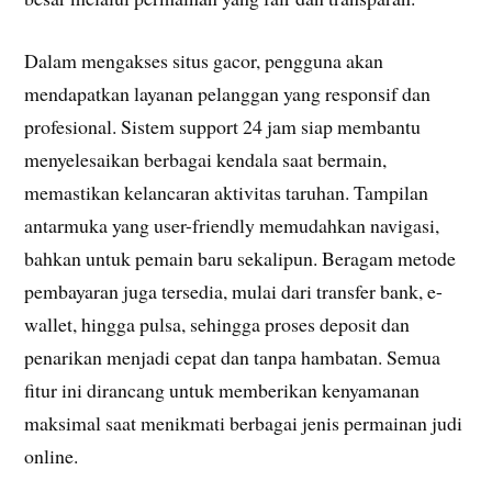
Dalam mengakses situs gacor, pengguna akan
mendapatkan layanan pelanggan yang responsif dan
profesional. Sistem support 24 jam siap membantu
menyelesaikan berbagai kendala saat bermain,
memastikan kelancaran aktivitas taruhan. Tampilan
antarmuka yang user-friendly memudahkan navigasi,
bahkan untuk pemain baru sekalipun. Beragam metode
pembayaran juga tersedia, mulai dari transfer bank, e-
wallet, hingga pulsa, sehingga proses deposit dan
penarikan menjadi cepat dan tanpa hambatan. Semua
fitur ini dirancang untuk memberikan kenyamanan
maksimal saat menikmati berbagai jenis permainan judi
online.