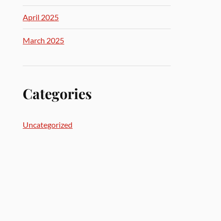
April 2025
March 2025
Categories
Uncategorized