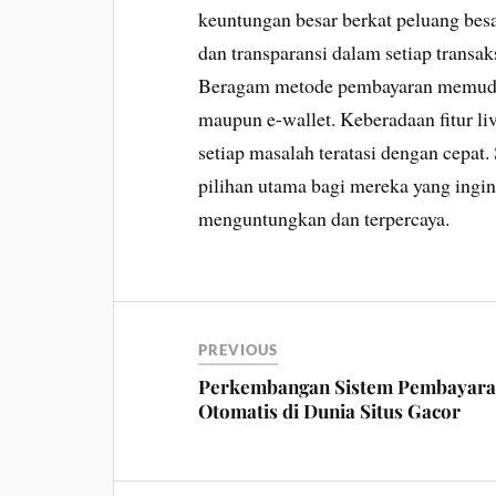
keuntungan besar berkat peluang bes
dan transparansi dalam setiap trans
Beragam metode pembayaran memudahk
maupun e-wallet. Keberadaan fitur li
setiap masalah teratasi dengan cepat
pilihan utama bagi mereka yang ingin
menguntungkan dan terpercaya.
PREVIOUS
Perkembangan Sistem Pembayar
Otomatis di Dunia Situs Gacor