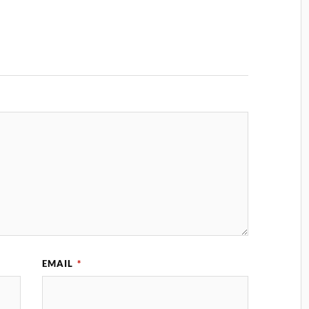
EMAIL
*