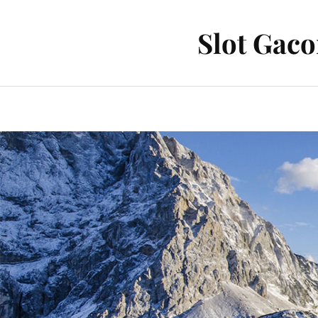
Slot Gaco