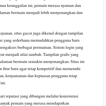
emua keunggulan ini, pemain merasa nyaman dan
galaman bermain menjadi lebih menyenangkan dan
 layanan, situs gacor juga dikenal dengan tampilan
gasi yang sederhana memudahkan pengguna baru
ngakses berbagai permainan. Sistem login yang
at menjadi nilai tambah. Tampilan grafis yang
alaman bermain semakin menyenangkan. Situs ini
 fitur baru agar tetap kompetitif dan memenuhi
an, kenyamanan dan kepuasan pengguna tetap
ini.
dari reputasi yang dibangun melalui konsistensi
Banyak pemain yang merasa mendapatkan