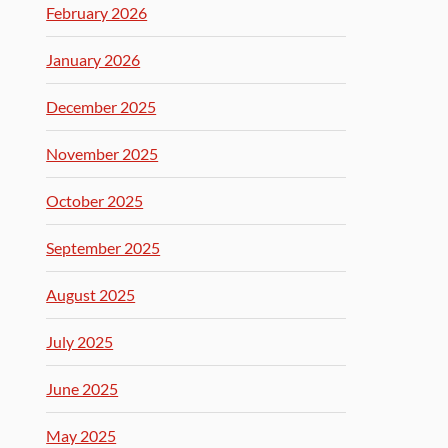
February 2026
January 2026
December 2025
November 2025
October 2025
September 2025
August 2025
July 2025
June 2025
May 2025