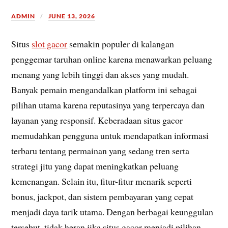
ADMIN
JUNE 13, 2026
Situs
slot gacor
semakin populer di kalangan
penggemar taruhan online karena menawarkan peluang
menang yang lebih tinggi dan akses yang mudah.
Banyak pemain mengandalkan platform ini sebagai
pilihan utama karena reputasinya yang terpercaya dan
layanan yang responsif. Keberadaan situs gacor
memudahkan pengguna untuk mendapatkan informasi
terbaru tentang permainan yang sedang tren serta
strategi jitu yang dapat meningkatkan peluang
kemenangan. Selain itu, fitur-fitur menarik seperti
bonus, jackpot, dan sistem pembayaran yang cepat
menjadi daya tarik utama. Dengan berbagai keunggulan
tersebut, tidak heran jika situs gacor menjadi pilihan