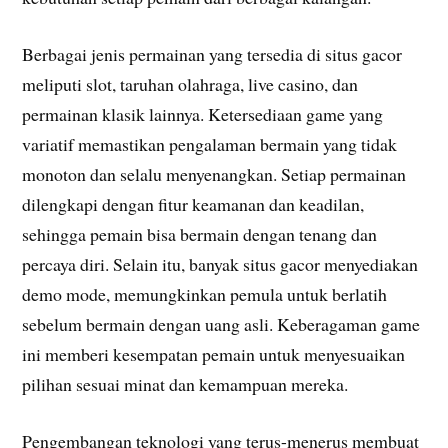
Berbagai jenis permainan yang tersedia di situs gacor
meliputi slot, taruhan olahraga, live casino, dan
permainan klasik lainnya. Ketersediaan game yang
variatif memastikan pengalaman bermain yang tidak
monoton dan selalu menyenangkan. Setiap permainan
dilengkapi dengan fitur keamanan dan keadilan,
sehingga pemain bisa bermain dengan tenang dan
percaya diri. Selain itu, banyak situs gacor menyediakan
demo mode, memungkinkan pemula untuk berlatih
sebelum bermain dengan uang asli. Keberagaman game
ini memberi kesempatan pemain untuk menyesuaikan
pilihan sesuai minat dan kemampuan mereka.
Pengembangan teknologi yang terus-menerus membuat