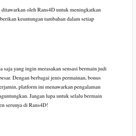
 ditawarkan oleh Rans4D untuk meningkatkan
berikan keuntungan tambahan dalam setiap
pa saja yang ingin merasakan sensasi bermain judi
esar. Dengan berbagai jenis permainan, bonus
terjamin, platform ini menawarkan pengalaman
untungkan. Jangan lupa untuk selalu bermain
en serunya di Rans4D!