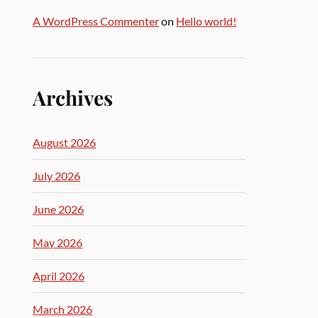
A WordPress Commenter
on
Hello world!
Archives
August 2026
July 2026
June 2026
May 2026
April 2026
March 2026