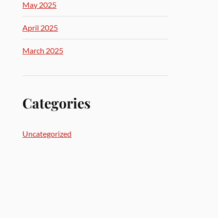
May 2025
April 2025
March 2025
Categories
Uncategorized