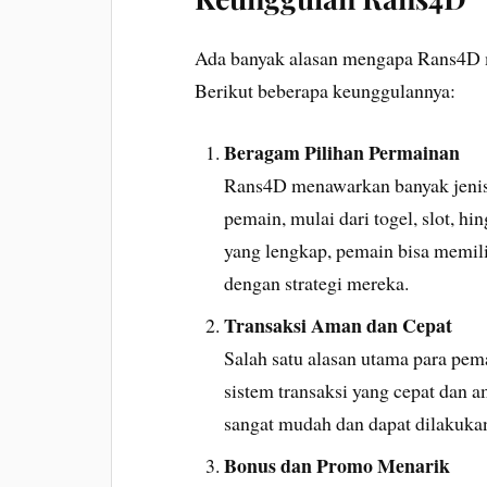
Ada banyak alasan mengapa Rans4D m
Berikut beberapa keunggulannya:
Beragam Pilihan Permainan
Rans4D menawarkan banyak jenis 
pemain, mulai dari togel, slot, h
yang lengkap, pemain bisa memili
dengan strategi mereka.
Transaksi Aman dan Cepat
Salah satu alasan utama para pe
sistem transaksi yang cepat dan a
sangat mudah dan dapat dilakuka
Bonus dan Promo Menarik