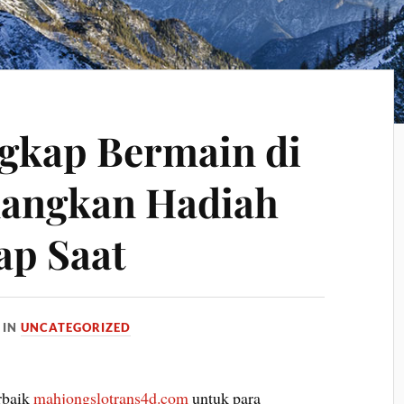
gkap Bermain di
angkan Hadiah
ap Saat
IN
UNCATEGORIZED
rbaik
mahjongslotrans4d.com
untuk para