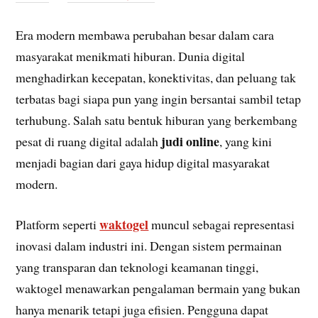
Era modern membawa perubahan besar dalam cara
masyarakat menikmati hiburan. Dunia digital
menghadirkan kecepatan, konektivitas, dan peluang tak
terbatas bagi siapa pun yang ingin bersantai sambil tetap
terhubung. Salah satu bentuk hiburan yang berkembang
judi online
pesat di ruang digital adalah
, yang kini
menjadi bagian dari gaya hidup digital masyarakat
modern.
waktogel
Platform seperti
muncul sebagai representasi
inovasi dalam industri ini. Dengan sistem permainan
yang transparan dan teknologi keamanan tinggi,
waktogel menawarkan pengalaman bermain yang bukan
hanya menarik tetapi juga efisien. Pengguna dapat