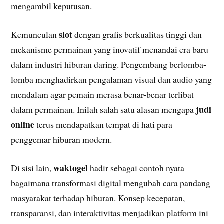
mengambil keputusan.
slot
Kemunculan
dengan grafis berkualitas tinggi dan
mekanisme permainan yang inovatif menandai era baru
dalam industri hiburan daring. Pengembang berlomba-
lomba menghadirkan pengalaman visual dan audio yang
mendalam agar pemain merasa benar-benar terlibat
judi
dalam permainan. Inilah salah satu alasan mengapa
online
terus mendapatkan tempat di hati para
penggemar hiburan modern.
waktogel
Di sisi lain,
hadir sebagai contoh nyata
bagaimana transformasi digital mengubah cara pandang
masyarakat terhadap hiburan. Konsep kecepatan,
transparansi, dan interaktivitas menjadikan platform ini