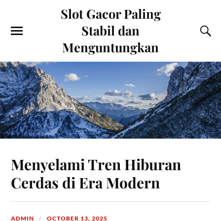
Slot Gacor Paling
Stabil dan
Menguntungkan
Menyelami Tren Hiburan
Cerdas di Era Modern
ADMIN
OCTOBER 13, 2025