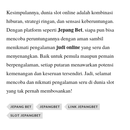
Kesimpulannya, dunia slot online adalah kombinasi
hiburan, strategi ringan, dan sensasi keberuntungan.
Jepang Bet
Dengan platform seperti
, siapa pun bisa
mencoba peruntungannya dengan aman sambil
judi online
menikmati pengalaman
yang seru dan
menyenangkan. Baik untuk pemula maupun pemain
berpengalaman, setiap putaran menawarkan potensi
kemenangan dan keseruan tersendiri. Jadi, selamat
mencoba dan nikmati pengalaman seru di dunia slot
yang tak pernah membosankan!
JEPANG BET
JEPANGBET
LINK JEPANGBET
SLOT JEPANGBET