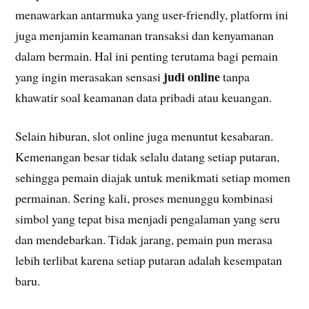
menawarkan antarmuka yang user-friendly, platform ini
juga menjamin keamanan transaksi dan kenyamanan
dalam bermain. Hal ini penting terutama bagi pemain
judi online
yang ingin merasakan sensasi
tanpa
khawatir soal keamanan data pribadi atau keuangan.
Selain hiburan, slot online juga menuntut kesabaran.
Kemenangan besar tidak selalu datang setiap putaran,
sehingga pemain diajak untuk menikmati setiap momen
permainan. Sering kali, proses menunggu kombinasi
simbol yang tepat bisa menjadi pengalaman yang seru
dan mendebarkan. Tidak jarang, pemain pun merasa
lebih terlibat karena setiap putaran adalah kesempatan
baru.