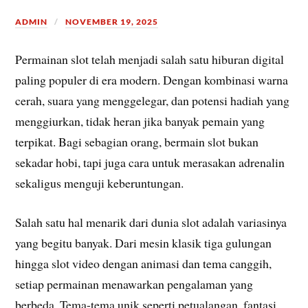
ADMIN
NOVEMBER 19, 2025
Permainan slot telah menjadi salah satu hiburan digital
paling populer di era modern. Dengan kombinasi warna
cerah, suara yang menggelegar, dan potensi hadiah yang
menggiurkan, tidak heran jika banyak pemain yang
terpikat. Bagi sebagian orang, bermain slot bukan
sekadar hobi, tapi juga cara untuk merasakan adrenalin
sekaligus menguji keberuntungan.
Salah satu hal menarik dari dunia slot adalah variasinya
yang begitu banyak. Dari mesin klasik tiga gulungan
hingga slot video dengan animasi dan tema canggih,
setiap permainan menawarkan pengalaman yang
berbeda. Tema-tema unik seperti petualangan, fantasi,