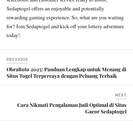
Sedaptogel offers an enjoyable and potentially
rewarding gaming experience. So, what are you waiting
for? Join Sedaptogel and kick off your lottery adventure
today!.
PREVIOUS
Obraltoto 2025: Panduan Lengkap untuk Menang di
Situs Togel Terpercaya dengan Peluang Terbaik
NEXT
Cara Nikmati Pengalaman Judi Optimal di Situs
Gacor Sedaptogel