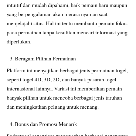
intuitif dan mudah dipahami, baik pemain baru maupun
yang berpengalaman akan merasa nyaman saat
menjelajahi situs. Hal ini tentu membantu pemain fokus
pada permainan tanpa kesulitan mencari informasi yang
diperlukan.
Beragam Pilihan Permainan
Platform ini menyajikan berbagai jenis permainan togel,
seperti togel 4D, 3D, 2D, dan banyak pasaran togel
internasional lainnya. Variasi ini memberikan pemain
banyak pilihan untuk mencoba berbagai jenis taruhan
dan meningkatkan peluang untuk menang.
Bonus dan Promosi Menarik
Sedaptogel senantiasa menawarkan berbagai penawaran