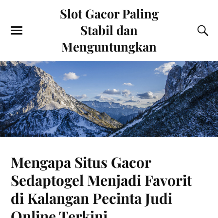
Slot Gacor Paling
Stabil dan
Menguntungkan
Mengapa Situs Gacor
Sedaptogel Menjadi Favorit
di Kalangan Pecinta Judi
Online Terkini