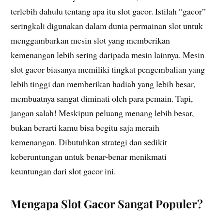
terlebih dahulu tentang apa itu slot gacor. Istilah “gacor”
seringkali digunakan dalam dunia permainan slot untuk
menggambarkan mesin slot yang memberikan
kemenangan lebih sering daripada mesin lainnya. Mesin
slot gacor biasanya memiliki tingkat pengembalian yang
lebih tinggi dan memberikan hadiah yang lebih besar,
membuatnya sangat diminati oleh para pemain. Tapi,
jangan salah! Meskipun peluang menang lebih besar,
bukan berarti kamu bisa begitu saja meraih
kemenangan. Dibutuhkan strategi dan sedikit
keberuntungan untuk benar-benar menikmati
keuntungan dari slot gacor ini.
Mengapa Slot Gacor Sangat Populer?