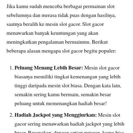
Jika kamu sudah mencoba berbagai permainan slot
sebelumnya dan merasa tidak puas dengan hasilnya,
saatnya beralih ke mesin slot gacor. Slot gacor
menawarkan banyak keuntungan yang akan
meningkatkan pengalaman bermainmu. Berikut
beberapa alasan mengapa slot gacor begitu populer:
Peluang Menang Lebih Besar:
Mesin slot gacor
biasanya memiliki tingkat kemenangan yang lebih
tinggi daripada mesin slot biasa. Dengan kata lain,
semakin sering kamu bermain, semakin besar
peluang untuk memenangkan hadiah besar!
Hadiah Jackpot yang Menggiurkan:
Mesin slot
gacor sering menawarkan hadiah jackpot yang lebih
besar. Bayangkan, dengan setiap putaran, kamu bisa