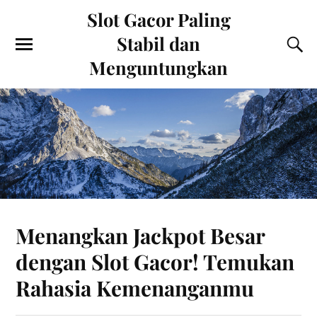
Slot Gacor Paling
Stabil dan
Menguntungkan
Menangkan Jackpot Besar
dengan Slot Gacor! Temukan
Rahasia Kemenanganmu