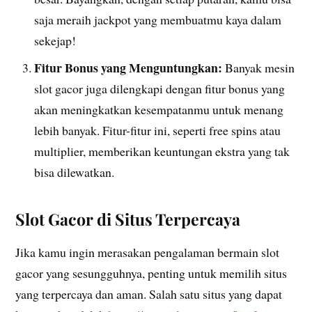
saja meraih jackpot yang membuatmu kaya dalam
sekejap!
Fitur Bonus yang Menguntungkan:
Banyak mesin
slot gacor juga dilengkapi dengan fitur bonus yang
akan meningkatkan kesempatanmu untuk menang
lebih banyak. Fitur-fitur ini, seperti free spins atau
multiplier, memberikan keuntungan ekstra yang tak
bisa dilewatkan.
Slot Gacor di Situs Terpercaya
Jika kamu ingin merasakan pengalaman bermain slot
gacor yang sesungguhnya, penting untuk memilih situs
yang terpercaya dan aman. Salah satu situs yang dapat