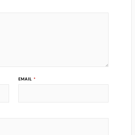
EMAIL
*