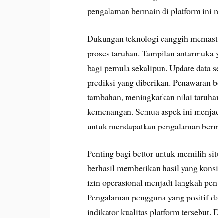
pengalaman bermain di platform ini
Dukungan teknologi canggih memastik
proses taruhan. Tampilan antarmuka 
bagi pemula sekalipun. Update data s
prediksi yang diberikan. Penawaran 
tambahan, meningkatkan nilai taruh
kemenangan. Semua aspek ini menjadi
untuk mendapatkan pengalaman ber
Penting bagi bettor untuk memilih sit
berhasil memberikan hasil yang kons
izin operasional menjadi langkah pent
Pengalaman pengguna yang positif da
indikator kualitas platform tersebu