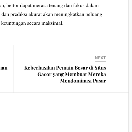
an, bettor dapat merasa tenang dan fokus dalam
 dan prediksi akurat akan meningkatkan peluang
keuntungan secara maksimal.
NEXT
han
Keberhasilan Pemain Besar di Situs
Gacor yang Membuat Mereka
Mendominasi Pasar