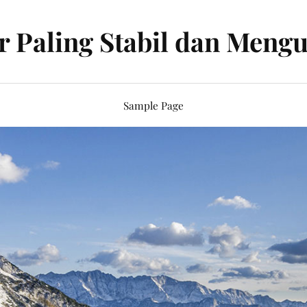
r Paling Stabil dan Men
Sample Page