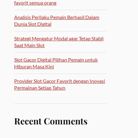
favorit semua orang
Analisis Perilaku Pemain Berhasil Dalam
Dunia Slot Digital
Strategi Mengatur Modal agar Tetap Stabil
Saat Main Slot
Slot Gacor Digital Pilihan Pemain untuk
Hiburan Masa Kini
Provider Slot Gacor Favorit dengan Inovasi
Permainan Setiap Tahun
Recent Comments