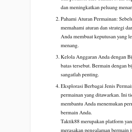
dan meningkatkan peluang menan
Pahami Aturan Permainan: Sebel
memahami aturan dan strategi dar
Anda membuat keputusan yang le
menang.
Kelola Anggaran Anda dengan Bij
batas tersebut. Bermain dengan b
sangatlah penting.
Eksplorasi Berbagai Jenis Perma
permainan yang ditawarkan. Ini ti
membantu Anda menemukan perma
bermain Anda.
Taktik88 merupakan platform yang
merasakan pengalaman bermain j