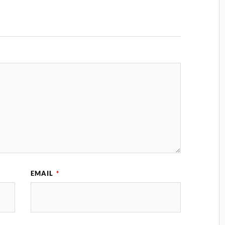
EMAIL
*