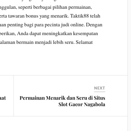
ggulan, seperti berbagai pilihan permainan,
rta tawaran bonus yang menarik. Taktik88 telah
an penting bagi para pecinta judi online. Dengan
berikan, Anda dapat meningkatkan kesempatan
laman bermain menjadi lebih seru. Selamat
NEXT
aat
Permainan Menarik dan Seru di Situs
Slot Gacor Nagabola