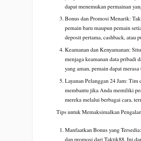
dapat menemukan permainan yang 
Bonus dan Promosi Menarik: Tak
pemain baru maupun pemain setia.
deposit pertama, cashback, atau pu
Keamanan dan Kenyamanan: Situs
menjaga keamanan data pribadi d
yang aman, pemain dapat merasa 
Layanan Pelanggan 24 Jam: Tim d
membantu jika Anda memiliki pe
mereka melalui berbagai cara, ter
Tips untuk Memaksimalkan Pengalam
Manfaatkan Bonus yang Tersedia:
dan promosi dari Taktik88. Ini 