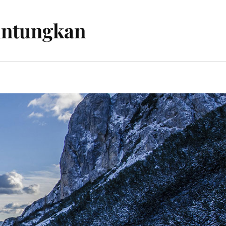
guntungkan