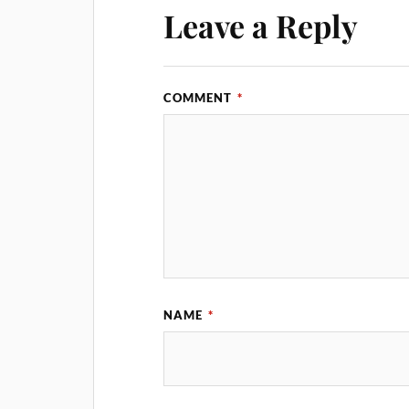
Leave a Reply
COMMENT
*
NAME
*