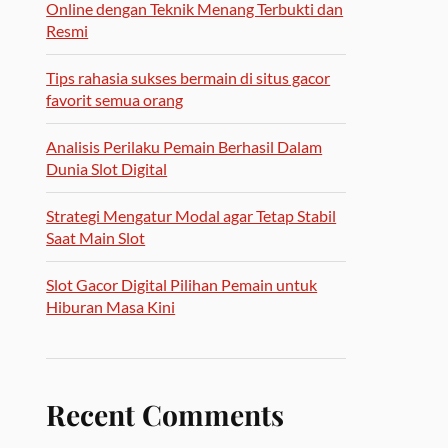
Online dengan Teknik Menang Terbukti dan
Resmi
Tips rahasia sukses bermain di situs gacor
favorit semua orang
Analisis Perilaku Pemain Berhasil Dalam
Dunia Slot Digital
Strategi Mengatur Modal agar Tetap Stabil
Saat Main Slot
Slot Gacor Digital Pilihan Pemain untuk
Hiburan Masa Kini
Recent Comments