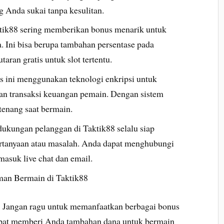
Anda sukai tanpa kesulitan.
tik88 sering memberikan bonus menarik untuk
 Ini bisa berupa tambahan persentase pada
taran gratis untuk slot tertentu.
 ini menggunakan teknologi enkripsi untuk
an transaksi keuangan pemain. Dengan sistem
tenang saat bermain.
ukungan pelanggan di Taktik88 selalu siap
rtanyaan atau masalah. Anda dapat menghubungi
masuk live chat dan email.
an Bermain di Taktik88
 Jangan ragu untuk memanfaatkan berbagai bonus
dapat memberi Anda tambahan dana untuk bermain