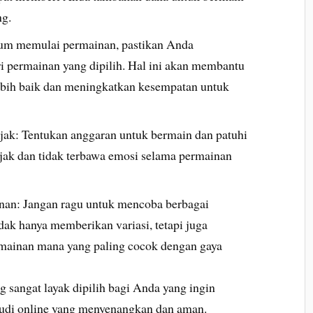
g.
um memulai permainan, pastikan Anda
i permainan yang dipilih. Hal ini akan membantu
bih baik dan meningkatkan kesempatan untuk
ak: Tentukan anggaran untuk bermain dan patuhi
ijak dan tidak terbawa emosi selama permainan
inan: Jangan ragu untuk mencoba berbagai
dak hanya memberikan variasi, tetapi juga
inan mana yang paling cocok dengan gaya
 sangat layak dipilih bagi Anda yang ingin
udi online yang menyenangkan dan aman.