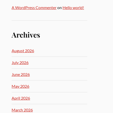
A WordPress Commenter
on
Hello world!
Archives
August 2026
July 2026
June 2026
May 2026
April 2026
March 2026