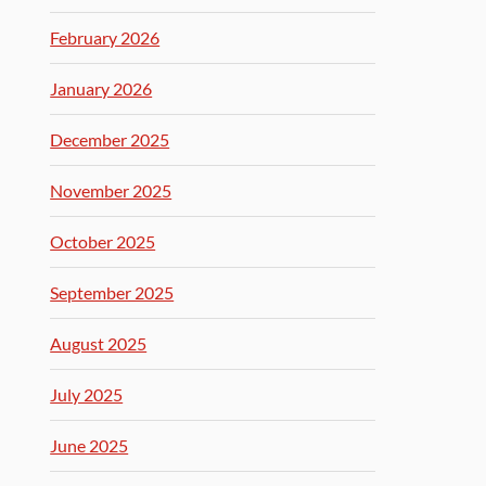
February 2026
January 2026
December 2025
November 2025
October 2025
September 2025
August 2025
July 2025
June 2025