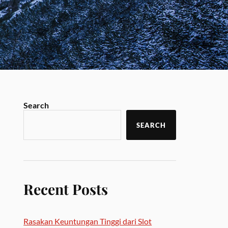
Search
SEARCH
Recent Posts
Rasakan Keuntungan Tinggi dari Slot