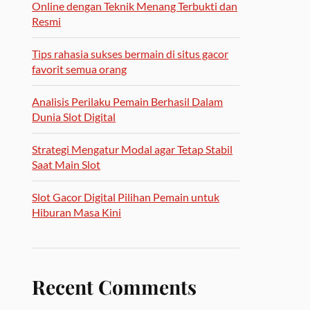
Online dengan Teknik Menang Terbukti dan
Resmi
Tips rahasia sukses bermain di situs gacor
favorit semua orang
Analisis Perilaku Pemain Berhasil Dalam
Dunia Slot Digital
Strategi Mengatur Modal agar Tetap Stabil
Saat Main Slot
Slot Gacor Digital Pilihan Pemain untuk
Hiburan Masa Kini
Recent Comments