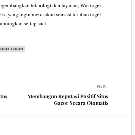
ngembangkan teknologi dan layanan, Waktogel
eka yang ingin merasakan sensasi taruhan togel
ntungkan setiap saat.
OGEL LOGIN
NEXT
tus
Membangun Reputasi Positif Situs
Gacor Secara Otomatis