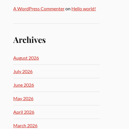
A WordPress Commenter
on
Hello world!
Archives
August 2026
July 2026
June 2026
May 2026
April 2026
March 2026