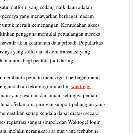
 satu platform yang sedang naik daun adalah
 terpercaya yang menawarkan berbagai macam
ar untuk meraih kemenangan. Kemudahan akses
gkinkan pengguna memulai petualangan mereka
hawatir akan keamanan data pribadi. Popularitas
asinya yang solid dan sistem transaksi yang
han utama bagi pecinta judi daring.
na membantu pemain menavigasi berbagai menu
mengandalkan teknologi mutakhir,
waktogel
ain yang nyaman dan aman, sehingga pemain
tepat. Selain itu, jaringan support pelanggan yang
memastikan setiap kendala dapat diatasi secara
ses registrasi sangat simpel, dan Waktogel login
saja, melalui perangkat apa pun yang terhubung