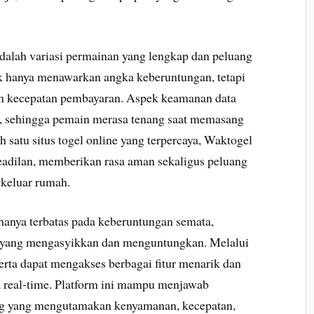
adalah variasi permainan yang lengkap dan peluang
k hanya menawarkan angka keberuntungan, tetapi
 kecepatan pembayaran. Aspek keamanan data
ma, sehingga pemain merasa tenang saat memasang
h satu situs togel online yang terpercaya, Waktogel
adilan, memberikan rasa aman sekaligus peluang
 keluar rumah.
hanya terbatas pada keberuntungan semata,
 yang mengasyikkan dan menguntungkan. Melalui
serta dapat mengakses berbagai fitur menarik dan
 real-time. Platform ini mampu menjawab
ng yang mengutamakan kenyamanan, kecepatan,