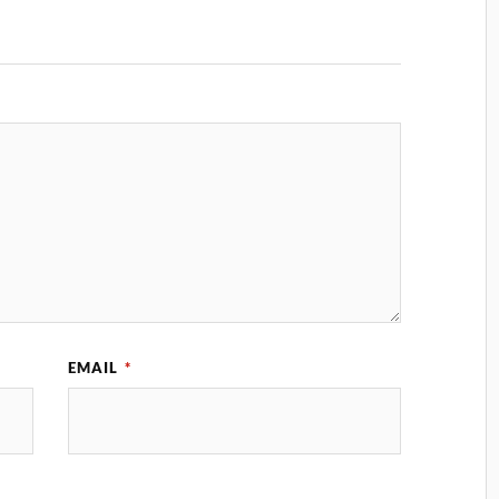
EMAIL
*