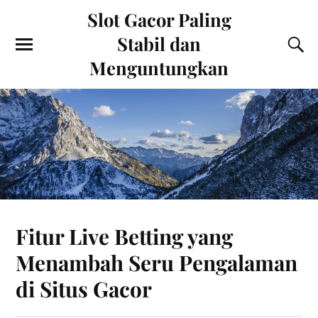
Slot Gacor Paling
Stabil dan
Menguntungkan
Fitur Live Betting yang
Menambah Seru Pengalaman
di Situs Gacor