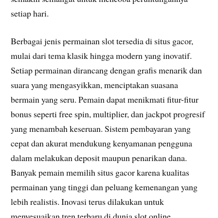
setiap hari.
Berbagai jenis permainan slot tersedia di situs gacor,
mulai dari tema klasik hingga modern yang inovatif.
Setiap permainan dirancang dengan grafis menarik dan
suara yang mengasyikkan, menciptakan suasana
bermain yang seru. Pemain dapat menikmati fitur-fitur
bonus seperti free spin, multiplier, dan jackpot progresif
yang menambah keseruan. Sistem pembayaran yang
cepat dan akurat mendukung kenyamanan pengguna
dalam melakukan deposit maupun penarikan dana.
Banyak pemain memilih situs gacor karena kualitas
permainan yang tinggi dan peluang kemenangan yang
lebih realistis. Inovasi terus dilakukan untuk
menyesuaikan tren terbaru di dunia slot online.