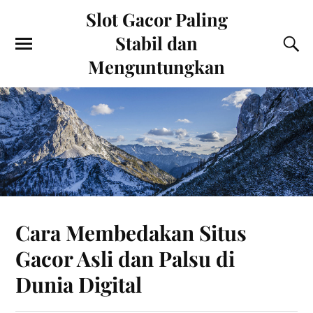
Slot Gacor Paling
Stabil dan
Menguntungkan
Cara Membedakan Situs
Gacor Asli dan Palsu di
Dunia Digital