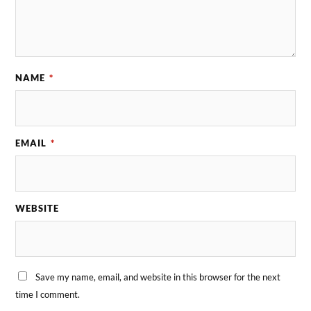
NAME
*
EMAIL
*
WEBSITE
Save my name, email, and website in this browser for the next
time I comment.