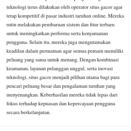
teknologi terus dilakukan oleh operator situs gacor agar
tetap kompetitif di pasar industri taruhan online. Mereka
rutin melakukan pembaruan sistem dan fitur terbaru
untuk meningkatkan performa serta kenyamanan
pengguna. Selain itu, mereka juga mengutamakan
keadilan dalam permainan agar semua pemain memiliki
peluang yang sama untuk menang. Dengan kombinasi
keamanan, layanan pelanggan unggul, serta inovasi
teknologi, situs gacor menjadi pilihan utama bagi para
pencari peluang besar dan pengalaman taruhan yang
menyenangkan. Keberhasilan mereka tidak lepas dari
fokus terhadap kepuasan dan kepercayaan pengguna
secara berkelanjutan.