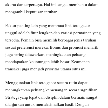
akurat dan terpercaya. Hal ini sangat membantu dalam
mengambil keputusan taruhan.
Faktor penting lain yang membuat link toto gacor
unggul adalah fitur lengkap dan variasi permainan yang
tersedia. Pemain bisa memilih berbagai jenis taruhan
sesuai preferensi mereka. Bonus dan promosi menarik
juga sering ditawarkan, meningkatkan peluang
mendapatkan keuntungan lebih besar. Keamanan
transaksi juga menjadi prioritas utama situs ini.
Menggunakan link toto gacor secara rutin dapat
meningkatkan peluang kemenangan secara signifikan.
Strategi yang tepat dan disiplin dalam bermain sangat
dianjurkan untuk memaksimalkan hasil. Dengan