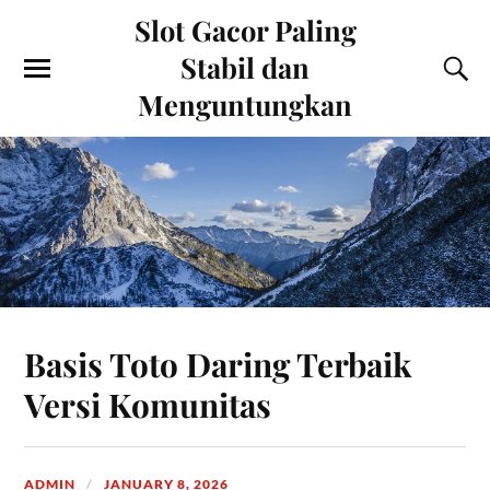
Slot Gacor Paling
Stabil dan
Menguntungkan
Basis Toto Daring Terbaik
Versi Komunitas
ADMIN
JANUARY 8, 2026