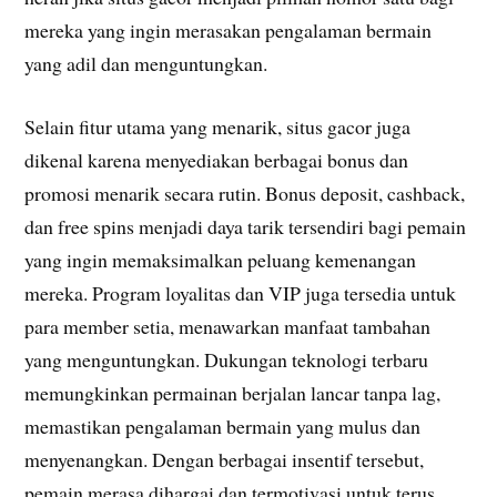
mereka yang ingin merasakan pengalaman bermain
yang adil dan menguntungkan.
Selain fitur utama yang menarik, situs gacor juga
dikenal karena menyediakan berbagai bonus dan
promosi menarik secara rutin. Bonus deposit, cashback,
dan free spins menjadi daya tarik tersendiri bagi pemain
yang ingin memaksimalkan peluang kemenangan
mereka. Program loyalitas dan VIP juga tersedia untuk
para member setia, menawarkan manfaat tambahan
yang menguntungkan. Dukungan teknologi terbaru
memungkinkan permainan berjalan lancar tanpa lag,
memastikan pengalaman bermain yang mulus dan
menyenangkan. Dengan berbagai insentif tersebut,
pemain merasa dihargai dan termotivasi untuk terus