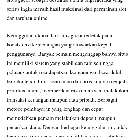
serius ingin meraih hasil maksimal dari permainan slot
dan taruhan online.
Keunggulan utama dari situs gacor terletak pada
konsistensi kemenangan yang ditawarkan kepada
penggunanya. Banyak pemain menganggap bahwa situs
ini memiliki sistem yang stabil dan fair, sehingga
peluang untuk mendapatkan kemenangan besar lebih
terbuka lebar. Fitur keamanan dan privasi juga menjadi
prioritas utama, memberikan rasa aman saat melakukan
transaksi keuangan maupun data pribadi. Berbagai
metode pembayaran yang lengkap dan cepat
memudahkan pemain melakukan deposit maupun
penarikan dana. Dengan berbagai keunggulan ini, tidak
heran jika situs gacor menjadi pilihan nomor satu bagi