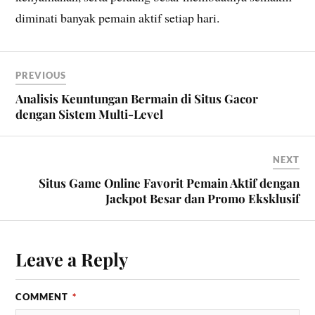
diminati banyak pemain aktif setiap hari.
PREVIOUS
Analisis Keuntungan Bermain di Situs Gacor
dengan Sistem Multi-Level
NEXT
Situs Game Online Favorit Pemain Aktif dengan
Jackpot Besar dan Promo Eksklusif
Leave a Reply
COMMENT
*