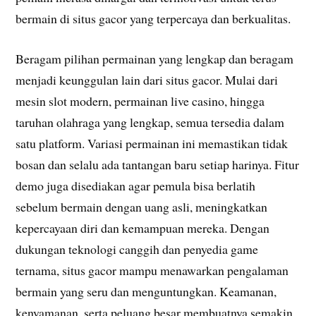
bermain di situs gacor yang terpercaya dan berkualitas.
Beragam pilihan permainan yang lengkap dan beragam
menjadi keunggulan lain dari situs gacor. Mulai dari
mesin slot modern, permainan live casino, hingga
taruhan olahraga yang lengkap, semua tersedia dalam
satu platform. Variasi permainan ini memastikan tidak
bosan dan selalu ada tantangan baru setiap harinya. Fitur
demo juga disediakan agar pemula bisa berlatih
sebelum bermain dengan uang asli, meningkatkan
kepercayaan diri dan kemampuan mereka. Dengan
dukungan teknologi canggih dan penyedia game
ternama, situs gacor mampu menawarkan pengalaman
bermain yang seru dan menguntungkan. Keamanan,
kenyamanan, serta peluang besar membuatnya semakin