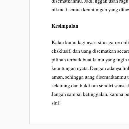
disematkanmu. Jadi, nggak usah ragu l
nikmati semua keuntungan yang dita
Kesimpulan
Kalau kamu lagi nyari situs game onli
eksklusif, dan uang disematkan secara 
pilihan terbaik buat kamu yang ingi
keuntungan nyata. Dengan adanya link
aman, sehingga uang disematkanmu t
sekarang dan buktikan sendiri sensasi 
Jangan sampai ketinggalan, karena pe
sini!