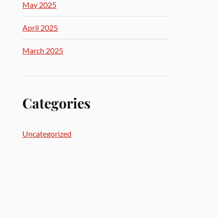
May 2025
April 2025
March 2025
Categories
Uncategorized