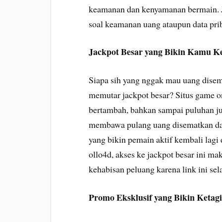
keamanan dan kenyamanan bermain. Ja
soal keamanan uang ataupun data pri
Jackpot Besar yang Bikin Kamu K
Siapa sih yang nggak mau uang disema
memutar jackpot besar? Situs game on
bertambah, bahkan sampai puluhan jut
membawa pulang uang disematkan dala
yang bikin pemain aktif kembali lagi 
ollo4d, akses ke jackpot besar ini m
kehabisan peluang karena link ini sel
Promo Eksklusif yang Bikin Ketag