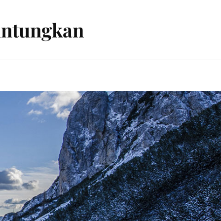
guntungkan