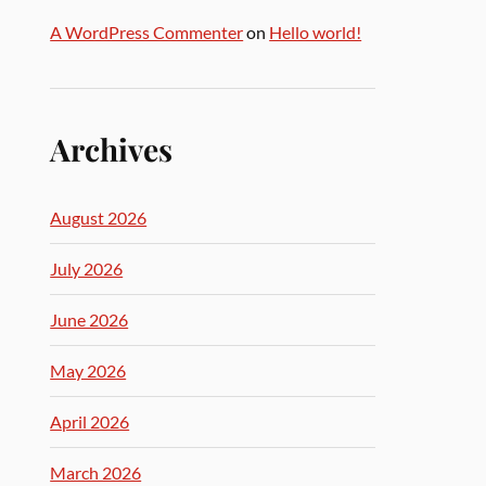
A WordPress Commenter
on
Hello world!
Archives
August 2026
July 2026
June 2026
May 2026
April 2026
March 2026