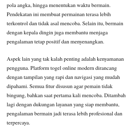
pola angka, hingga menentukan waktu bermain.
Pendekatan ini membuat permainan terasa lebih
terkontrol dan tidak asal mencoba. Selain itu, bermain
dengan kepala dingin juga membantu menjaga
pengalaman tetap positif dan menyenangkan.
Aspek lain yang tak kalah penting adalah kenyamanan
pengguna. Platform togel online modern dirancang
dengan tampilan yang rapi dan navigasi yang mudah
dipahami. Semua fitur disusun agar pemain tidak
bingung, bahkan saat pertama kali mencoba. Ditambah
lagi dengan dukungan layanan yang siap membantu,
pengalaman bermain jadi terasa lebih profesional dan
terpercaya.