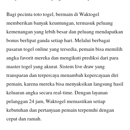
Bagi pecinta toto togel, bermain di Waktogel
memberikan banyak keuntungan, termasuk peluang
kemenangan yang lebih besar dan peluang mendapatkan
bonus berlipat ganda setiap hari. Melalui berbagai
pasaran togel online yang tersedia, pemain bisa memilih
angka favorit mereka dan mengikuti prediksi dari para
master togel yang akurat. Sistem live draw yang
transparan dan terpercaya menambah kepercayaan diri
pemain, karena mereka bisa menyaksikan langsung hasil
keluaran angka secara real-time. Dengan layanan
pelanggan 24 jam, Waktogel memastikan setiap
kebutuhan dan pertanyaan pemain terpenuhi dengan
cepat dan ramah.