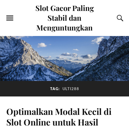
Slot Gacor Paling
Stabil dan
Menguntungkan
TAG:
ULTI288
Optimalkan Modal Kecil di
Slot Online untuk Hasil