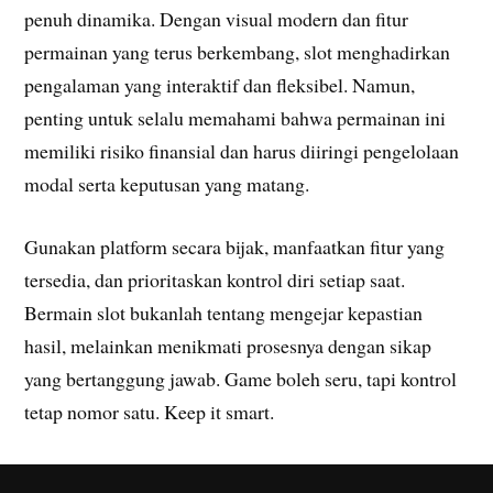
penuh dinamika. Dengan visual modern dan fitur
permainan yang terus berkembang, slot menghadirkan
pengalaman yang interaktif dan fleksibel. Namun,
penting untuk selalu memahami bahwa permainan ini
memiliki risiko finansial dan harus diiringi pengelolaan
modal serta keputusan yang matang.
Gunakan platform secara bijak, manfaatkan fitur yang
tersedia, dan prioritaskan kontrol diri setiap saat.
Bermain slot bukanlah tentang mengejar kepastian
hasil, melainkan menikmati prosesnya dengan sikap
yang bertanggung jawab. Game boleh seru, tapi kontrol
tetap nomor satu. Keep it smart.