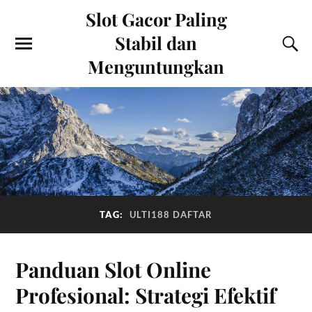
Slot Gacor Paling
Stabil dan
Menguntungkan
TAG:
ULTI188 DAFTAR
Panduan Slot Online
Profesional: Strategi Efektif