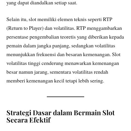
yang dapat diandalkan setiap saat.
Selain itu, slot memiliki elemen teknis seperti RTP
(Return to Player) dan volatilitas. RTP menggambarkan
persentase pengembalian teoretis yang diberikan kepada
pemain dalam jangka panjang, sedangkan volatilitas
menunjukkan frekuensi dan besaran kemenangan. Slot
volatilitas tinggi cenderung menawarkan kemenangan
besar namun jarang, sementara volatilitas rendah
memberi kemenangan kecil tetapi lebih sering.
Strategi Dasar dalam Bermain Slot
Secara Efektif