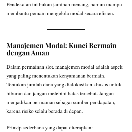
Pendekatan ini bukan jaminan menang, namun mampu
membantu pemain mengelola modal secara efisien.
Manajemen Modal: Kunci Bermain
dengan Aman
Dalam permainan slot, manajemen modal adalah aspek
yang paling menentukan kenyamanan bermain.
Tentukan jumlah dana yang dialokasikan khusus untuk
hiburan dan jangan melebihi batas tersebut. Jangan
menjadikan permainan sebagai sumber pendapatan,
karena risiko selalu berada di depan.
Prinsip sederhana yang dapat diterapkan: