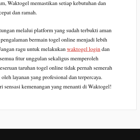
jam, Waktogel memastikan setiap kebutuhan dan
cepat dan ramah.
ungan melalui platform yang sudah terbukti aman
 pengalaman bermain togel online menjadi lebih
Jangan ragu untuk melakukan
waktogel login
dan
 semua fitur unggulan sekaligus memperoleh
seruan taruhan togel online tidak pernah semerah
 oleh layanan yang profesional dan terpercaya.
ri sensasi kemenangan yang menanti di Waktogel!