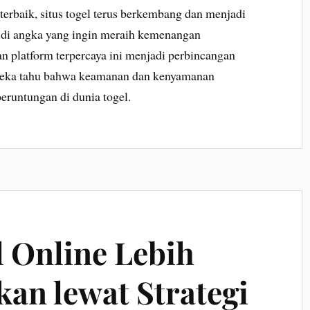
terbaik, situs togel terus berkembang dan menjadi
udi angka yang ingin meraih kemenangan
n platform terpercaya ini menjadi perbincangan
mereka tahu bahwa keamanan dan kenyamanan
eruntungan di dunia togel.
l Online Lebih
an lewat Strategi