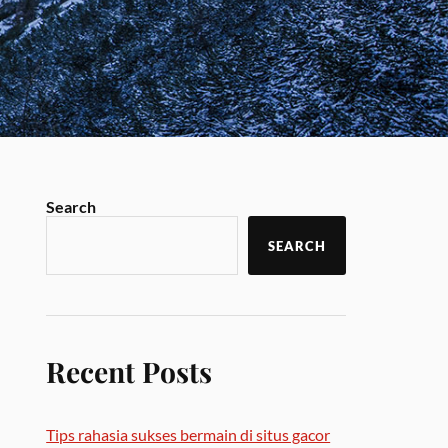
Search
SEARCH
Recent Posts
Tips rahasia sukses bermain di situs gacor