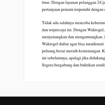
time. Dengan layanan pelanggan 24 
pertanyaan pemain terpenuhi dengan 
Tidak ada salahnya mencoba keberunt
dan terpercaya ini. Dengan Waktogel,
menyenangkan dan menguntungkan. 
Waktogel daftar agar bisa menikmati
peluang besar meraih kemenangan. Ke
ini sebelumnya, apalagi jika didukung
Segera bergabung dan buktikan sendi