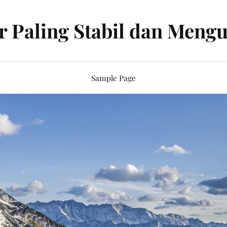
r Paling Stabil dan Men
Sample Page