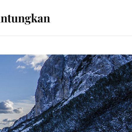
guntungkan