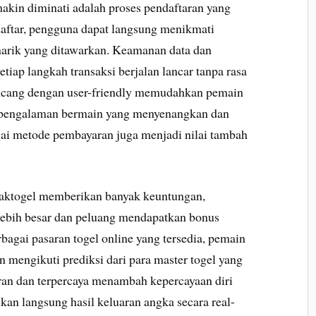
kin diminati adalah proses pendaftaran yang
aftar, pengguna dapat langsung menikmati
narik yang ditawarkan. Keamanan data dan
etiap langkah transaksi berjalan lancar tanpa rasa
irancang dengan user-friendly memudahkan pemain
n pengalaman bermain yang menyenangkan dan
ai metode pembayaran juga menjadi nilai tambah
 Waktogel memberikan banyak keuntungan,
ebih besar dan peluang mendapatkan bonus
erbagai pasaran togel online yang tersedia, pemain
n mengikuti prediksi dari para master togel yang
aran dan terpercaya menambah kepercayaan diri
an langsung hasil keluaran angka secara real-