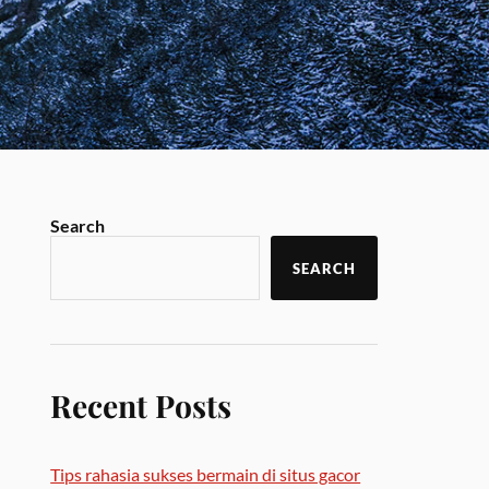
Search
SEARCH
Recent Posts
Tips rahasia sukses bermain di situs gacor