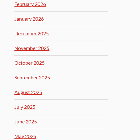
February 2026
January 2026
December 2025
November 2025
October 2025
September 2025
August 2025
July 2025
June 2025
May 2025