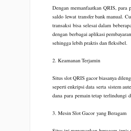
Dengan memanfaatkan QRIS, para pem
saldo lewat transfer bank manual. 
transaksi bisa selesai dalam beberapa
dengan berbagai aplikasi pembayaran
sehingga lebih praktis dan fleksibel.
2. Keamanan Terjamin
Situs slot QRIS gacor biasanya dile
seperti enkripsi data serta sistem aut
dana para pemain tetap terlindungi d
3. Mesin Slot Gacor yang Beragam
Situs ini menawarkan beragam jenis 