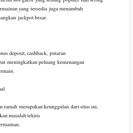
mainan yang tersedia juga menambah
angkan jackpot besar.
nus deposit, cashback, putaran
dapat meningkatkan peluang kemenangan
rmain.
nal
n ramah merupakan keunggulan dari situs ini,
an masalah teknis
ermainan.