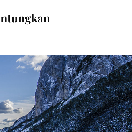
guntungkan