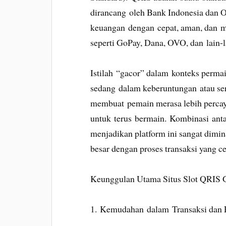
dirancang oleh Bank Indonesia dan 
keuangan dengan cepat, aman, dan mu
seperti GoPay, Dana, OVO, dan lain-l
Istilah “gacor” dalam konteks perm
sedang dalam keberuntungan atau s
membuat pemain merasa lebih percay
untuk terus bermain. Kombinasi anta
menjadikan platform ini sangat dim
besar dengan proses transaksi yang c
Keunggulan Utama Situs Slot QRIS 
1. Kemudahan dalam Transaksi dan