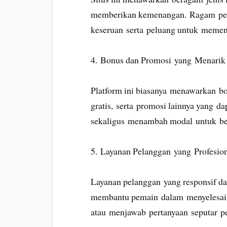
memberikan kemenangan. Ragam per
keseruan serta peluang untuk memen
4. Bonus dan Promosi yang Menarik
Platform ini biasanya menawarkan bo
gratis, serta promosi lainnya yang 
sekaligus menambah modal untuk be
5. Layanan Pelanggan yang Profesio
Layanan pelanggan yang responsif da
membantu pemain dalam menyelesaik
atau menjawab pertanyaan seputar p