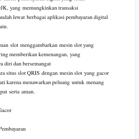
OJK, yang memungkinkan transaksi
dah lewat berbagai aplikasi pembayaran digital
ain.
ainan slot menggambarkan mesin slot yang
ering memberikan kemenangan, yang
a diri dan bersemangat
ra situs slot QRIS dengan mesin slot yang gacor
inati karena menawarkan peluang untuk menang
epat serta aman.
Gacor
 Pembayaran