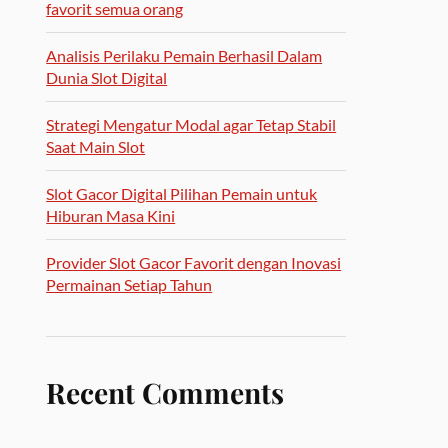
favorit semua orang
Analisis Perilaku Pemain Berhasil Dalam
Dunia Slot Digital
Strategi Mengatur Modal agar Tetap Stabil
Saat Main Slot
Slot Gacor Digital Pilihan Pemain untuk
Hiburan Masa Kini
Provider Slot Gacor Favorit dengan Inovasi
Permainan Setiap Tahun
Recent Comments