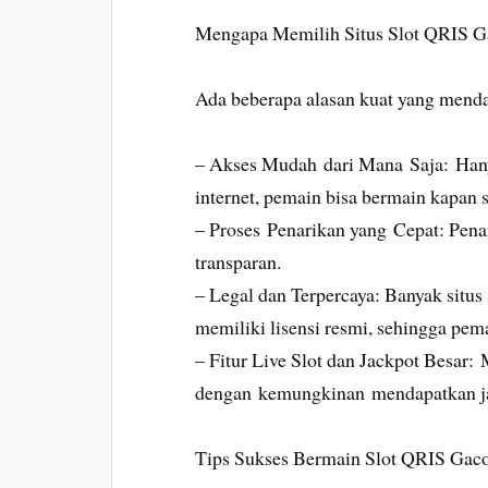
Mengapa Memilih Situs Slot QRIS G
Ada beberapa alasan kuat yang mendasa
– Akses Mudah dari Mana Saja: Han
internet, pemain bisa bermain kapan 
– Proses Penarikan yang Cepat: Pen
transparan.
– Legal dan Terpercaya: Banyak situs
memiliki lisensi resmi, sehingga pe
– Fitur Live Slot dan Jackpot Besa
dengan kemungkinan mendapatkan jac
Tips Sukses Bermain Slot QRIS Gac