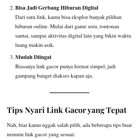
Bisa Jadi Gerbang Hiburan Digital
Dari satu link, kamu bisa eksplor banyak pilihan
hiburan online. Mulai dari game seru, tontonan
santai, sampai aktivitas digital lain yang bikin waktu
luang makin asik.
Mudah Diingat
Biasanya link gacor punya format simpel, jadi
gampang banget diakses kapan aja.
Tips Nyari Link Gacor yang Tepat
Nah, biar kamu nggak salah pilih, ada beberapa tips buat
nemuin link gacor yang sesuai: