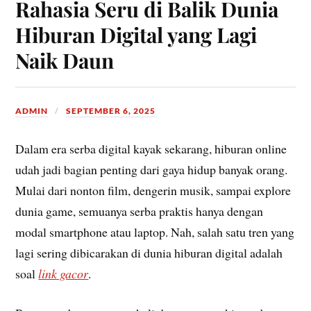
Rahasia Seru di Balik Dunia
Hiburan Digital yang Lagi
Naik Daun
ADMIN
SEPTEMBER 6, 2025
Dalam era serba digital kayak sekarang, hiburan online
udah jadi bagian penting dari gaya hidup banyak orang.
Mulai dari nonton film, dengerin musik, sampai explore
dunia game, semuanya serba praktis hanya dengan
modal smartphone atau laptop. Nah, salah satu tren yang
lagi sering dibicarakan di dunia hiburan digital adalah
soal
link gacor
.