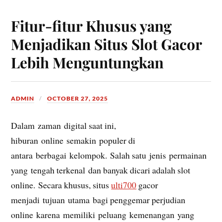
Fitur-fitur Khusus yang
Menjadikan Situs Slot Gacor
Lebih Menguntungkan
ADMIN
OCTOBER 27, 2025
Dalam zaman digital saat ini,
hiburan online semakin populer di
antara berbagai kelompok. Salah satu jenis permainan
yang tengah terkenal dan banyak dicari adalah slot
online. Secara khusus, situs
ulti700
gacor
menjadi tujuan utama bagi penggemar perjudian
online karena memiliki peluang kemenangan yang