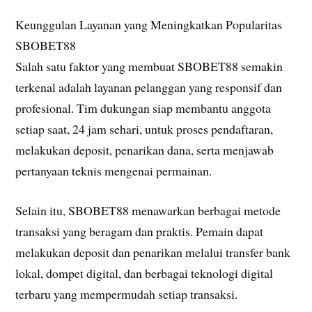
Keunggulan Layanan yang Meningkatkan Popularitas
SBOBET88
Salah satu faktor yang membuat SBOBET88 semakin
terkenal adalah layanan pelanggan yang responsif dan
profesional. Tim dukungan siap membantu anggota
setiap saat, 24 jam sehari, untuk proses pendaftaran,
melakukan deposit, penarikan dana, serta menjawab
pertanyaan teknis mengenai permainan.
Selain itu, SBOBET88 menawarkan berbagai metode
transaksi yang beragam dan praktis. Pemain dapat
melakukan deposit dan penarikan melalui transfer bank
lokal, dompet digital, dan berbagai teknologi digital
terbaru yang mempermudah setiap transaksi.