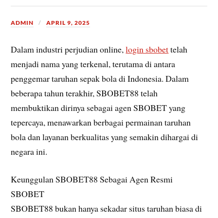
ADMIN
APRIL 9, 2025
Dalam industri perjudian online,
login sbobet
telah
menjadi nama yang terkenal, terutama di antara
penggemar taruhan sepak bola di Indonesia. Dalam
beberapa tahun terakhir, SBOBET88 telah
membuktikan dirinya sebagai agen SBOBET yang
tepercaya, menawarkan berbagai permainan taruhan
bola dan layanan berkualitas yang semakin dihargai di
negara ini.
Keunggulan SBOBET88 Sebagai Agen Resmi
SBOBET
SBOBET88 bukan hanya sekadar situs taruhan biasa di