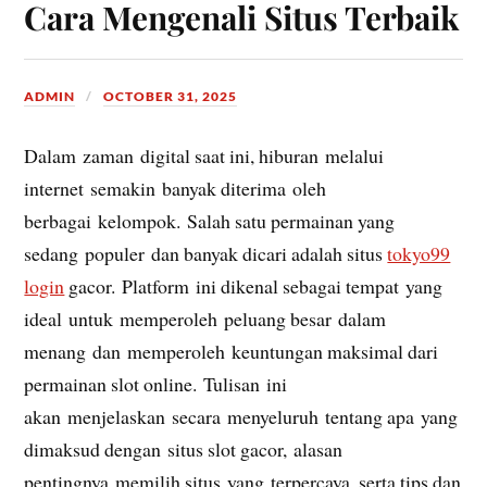
Cara Mengenali Situs Terbaik
ADMIN
OCTOBER 31, 2025
Dalam zaman digital saat ini, hiburan melalui
internet semakin banyak diterima oleh
berbagai kelompok. Salah satu permainan yang
sedang populer dan banyak dicari adalah situs
tokyo99
login
gacor. Platform ini dikenal sebagai tempat yang
ideal untuk memperoleh peluang besar dalam
menang dan memperoleh keuntungan maksimal dari
permainan slot online. Tulisan ini
akan menjelaskan secara menyeluruh tentang apa yang
dimaksud dengan situs slot gacor, alasan
pentingnya memilih situs yang terpercaya, serta tips dan