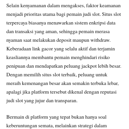
Selain kenyamanan dalam mengakses, faktor keamanan
menjadi prioritas utama bagi pemain judi slot. Situs slot
terpercaya biasanya menawarkan sistem enkripsi data
dan transaksi yang aman, sehingga pemain merasa
nyaman saat melakukan deposit maupun withdraw.
Keberadaan link gacor yang selalu aktif dan terjamin
keasliannya membantu pemain menghindari risiko
penipuan dan mendapatkan peluang jackpot lebih besar.
Dengan memilih situs slot terbaik, peluang untuk
meraih kemenangan besar akan semakin terbuka lebar,
apalagi jika platform tersebut dikenal dengan reputasi
judi slot yang jujur dan transparan.
Bermain di platform yang tepat bukan hanya soal
keberuntungan semata, melainkan strategi dalam