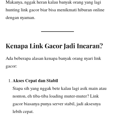
Makanya, nggak heran kalau banyak orang yang lagi
hunting link gacor biar bisa menikmati hiburan online
dengan nyaman.
Kenapa Link Gacor Jadi Incaran?
Ada beberapa alasan kenapa banyak orang nyari link
gacor:
Akses Cepat dan Stabil
Siapa sih yang nggak bete kalau lagi asik main atau
nonton, eh tiba-tiba loading muter-muter? Link
gacor biasanya punya server stabil, jadi aksesnya
lebih cepat.