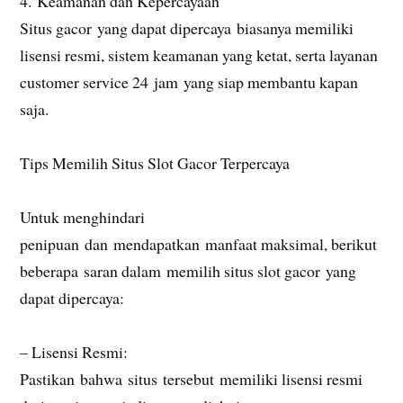
4. Keamanan dan Kepercayaan
Situs gacor yang dapat dipercaya biasanya memiliki
lisensi resmi, sistem keamanan yang ketat, serta layanan
customer service 24 jam yang siap membantu kapan
saja.
Tips Memilih Situs Slot Gacor Terpercaya
Untuk menghindari
penipuan dan mendapatkan manfaat maksimal, berikut
beberapa saran dalam memilih situs slot gacor yang
dapat dipercaya:
– Lisensi Resmi:
Pastikan bahwa situs tersebut memiliki lisensi resmi