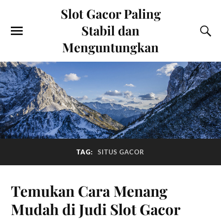
Slot Gacor Paling
Stabil dan
Menguntungkan
TAG:
SITUS GACOR
Temukan Cara Menang
Mudah di Judi Slot Gacor