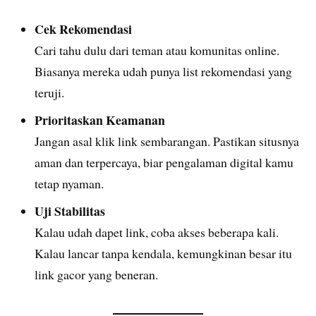
Cek Rekomendasi
Cari tahu dulu dari teman atau komunitas online.
Biasanya mereka udah punya list rekomendasi yang
teruji.
Prioritaskan Keamanan
Jangan asal klik link sembarangan. Pastikan situsnya
aman dan terpercaya, biar pengalaman digital kamu
tetap nyaman.
Uji Stabilitas
Kalau udah dapet link, coba akses beberapa kali.
Kalau lancar tanpa kendala, kemungkinan besar itu
link gacor yang beneran.