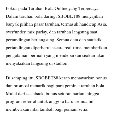
Fokus pada Taruhan Bola Online yang Terpercaya
Dalam taruhan bola daring, SBOBET88 menyajikan
banyak pilihan pasar taruhan, termasuk handicap Asia,
over/under, mix parlay, dan taruhan langsung saat
pertandingan berlangsung. Semua data dan statistik
pertandingan diperbarui secara real-time, memberikan
pengalaman bermain yang mendebarkan seakan-akan
menyaksikan langsung di stadion.
Di samping itu, SBOBET88 kerap menawarkan bonus
dan promosi menarik bagi para peminat taruhan bola.
Mulai dari cashback, bonus setoran harian, hingga
program referral untuk anggota baru, semua ini
memberikan nilai tambah bagi pemain setia.