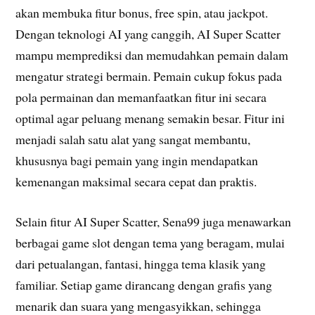
akan membuka fitur bonus, free spin, atau jackpot.
Dengan teknologi AI yang canggih, AI Super Scatter
mampu memprediksi dan memudahkan pemain dalam
mengatur strategi bermain. Pemain cukup fokus pada
pola permainan dan memanfaatkan fitur ini secara
optimal agar peluang menang semakin besar. Fitur ini
menjadi salah satu alat yang sangat membantu,
khususnya bagi pemain yang ingin mendapatkan
kemenangan maksimal secara cepat dan praktis.
Selain fitur AI Super Scatter, Sena99 juga menawarkan
berbagai game slot dengan tema yang beragam, mulai
dari petualangan, fantasi, hingga tema klasik yang
familiar. Setiap game dirancang dengan grafis yang
menarik dan suara yang mengasyikkan, sehingga