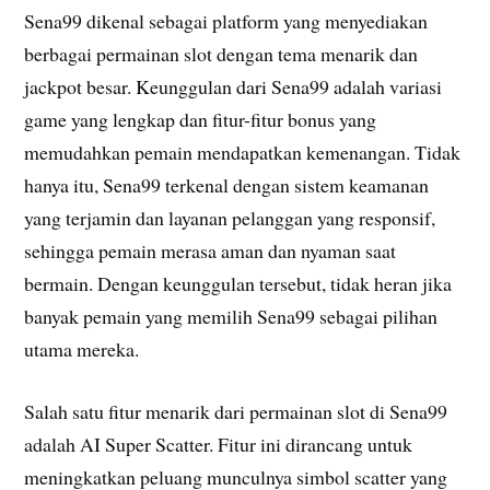
Sena99 dikenal sebagai platform yang menyediakan
berbagai permainan slot dengan tema menarik dan
jackpot besar. Keunggulan dari Sena99 adalah variasi
game yang lengkap dan fitur-fitur bonus yang
memudahkan pemain mendapatkan kemenangan. Tidak
hanya itu, Sena99 terkenal dengan sistem keamanan
yang terjamin dan layanan pelanggan yang responsif,
sehingga pemain merasa aman dan nyaman saat
bermain. Dengan keunggulan tersebut, tidak heran jika
banyak pemain yang memilih Sena99 sebagai pilihan
utama mereka.
Salah satu fitur menarik dari permainan slot di Sena99
adalah AI Super Scatter. Fitur ini dirancang untuk
meningkatkan peluang munculnya simbol scatter yang