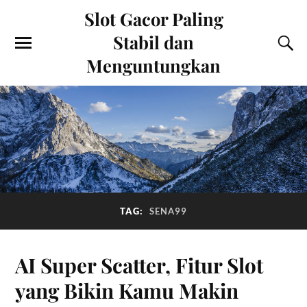
Slot Gacor Paling
Stabil dan
Menguntungkan
TAG:
SENA99
AI Super Scatter, Fitur Slot
yang Bikin Kamu Makin