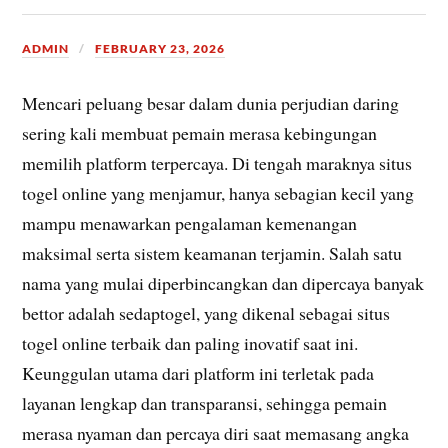
ADMIN
FEBRUARY 23, 2026
Mencari peluang besar dalam dunia perjudian daring
sering kali membuat pemain merasa kebingungan
memilih platform terpercaya. Di tengah maraknya situs
togel online yang menjamur, hanya sebagian kecil yang
mampu menawarkan pengalaman kemenangan
maksimal serta sistem keamanan terjamin. Salah satu
nama yang mulai diperbincangkan dan dipercaya banyak
bettor adalah sedaptogel, yang dikenal sebagai situs
togel online terbaik dan paling inovatif saat ini.
Keunggulan utama dari platform ini terletak pada
layanan lengkap dan transparansi, sehingga pemain
merasa nyaman dan percaya diri saat memasang angka