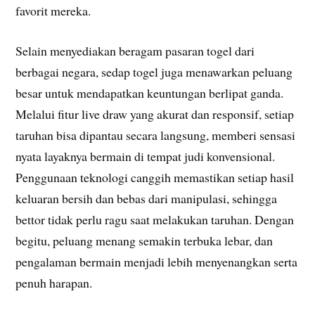
favorit mereka.
Selain menyediakan beragam pasaran togel dari
berbagai negara, sedap togel juga menawarkan peluang
besar untuk mendapatkan keuntungan berlipat ganda.
Melalui fitur live draw yang akurat dan responsif, setiap
taruhan bisa dipantau secara langsung, memberi sensasi
nyata layaknya bermain di tempat judi konvensional.
Penggunaan teknologi canggih memastikan setiap hasil
keluaran bersih dan bebas dari manipulasi, sehingga
bettor tidak perlu ragu saat melakukan taruhan. Dengan
begitu, peluang menang semakin terbuka lebar, dan
pengalaman bermain menjadi lebih menyenangkan serta
penuh harapan.