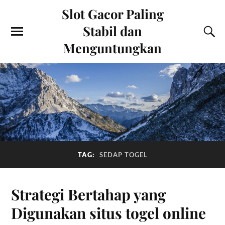
Slot Gacor Paling
Stabil dan
Menguntungkan
TAG:
SEDAP TOGEL
Strategi Bertahap yang
Digunakan situs togel online