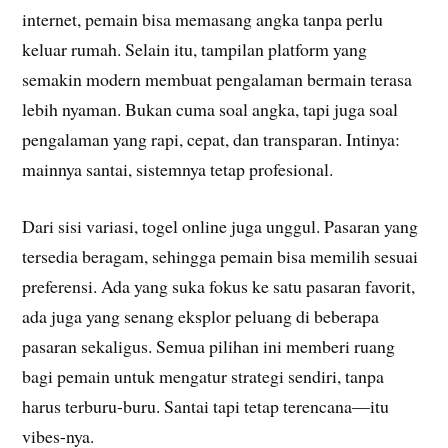
internet, pemain bisa memasang angka tanpa perlu
keluar rumah. Selain itu, tampilan platform yang
semakin modern membuat pengalaman bermain terasa
lebih nyaman. Bukan cuma soal angka, tapi juga soal
pengalaman yang rapi, cepat, dan transparan. Intinya:
mainnya santai, sistemnya tetap profesional.
Dari sisi variasi, togel online juga unggul. Pasaran yang
tersedia beragam, sehingga pemain bisa memilih sesuai
preferensi. Ada yang suka fokus ke satu pasaran favorit,
ada juga yang senang eksplor peluang di beberapa
pasaran sekaligus. Semua pilihan ini memberi ruang
bagi pemain untuk mengatur strategi sendiri, tanpa
harus terburu-buru. Santai tapi tetap terencana—itu
vibes-nya.