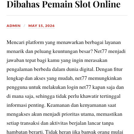
Dibahas Pemain Slot Online
ADMIN
MAY 15, 2026
Mencari platform yang menawarkan berbagai layanan
menarik dan peluang keuntungan besar? Net77 menjadi
jawaban tepat bagi kamu yang ingin merasakan
pengalaman berbeda dalam dunia digital. Dengan fitur
lengkap dan akses yang mudah, net77 memungkinkan
pengguna untuk melakukan login net77 kapan saja dan
di mana saja, sehingga tidak perlu khawatir tertinggal
informasi penting. Keamanan dan kenyamanan saat
mengakses akun menjadi prioritas utama, memastikan
setiap transaksi dan aktivitas berjalan lancar tanpa
hambatan berarti. Tidak heran jika banyak orang mulai