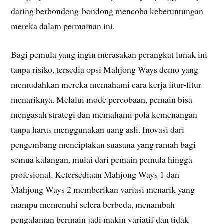
daring berbondong-bondong mencoba keberuntungan
mereka dalam permainan ini.
Bagi pemula yang ingin merasakan perangkat lunak ini
tanpa risiko, tersedia opsi Mahjong Ways demo yang
memudahkan mereka memahami cara kerja fitur-fitur
menariknya. Melalui mode percobaan, pemain bisa
mengasah strategi dan memahami pola kemenangan
tanpa harus menggunakan uang asli. Inovasi dari
pengembang menciptakan suasana yang ramah bagi
semua kalangan, mulai dari pemain pemula hingga
profesional. Ketersediaan Mahjong Ways 1 dan
Mahjong Ways 2 memberikan variasi menarik yang
mampu memenuhi selera berbeda, menambah
pengalaman bermain jadi makin variatif dan tidak