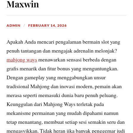
Maxwin
ADMIN
FEBRUARY 14, 2026
Apakah Anda mencari pengalaman bermain slot yang
penuh tantangan dan mengajak adrenalin melonjak?
mahjong ways
menawarkan sensasi berbeda dengan
grafis menarik dan fitur bonus yang menguntungkan.
Dengan gameplay yang menggabungkan unsur
tradisional Mahjong dan inovasi modern, pemain akan
merasa seperti memasuki dunia baru penuh peluang.
Keunggulan dari Mahjong Ways terletak pada
mekanisme permainan yang mudah dipahami namun
tetap menantang, membuat setiap sesi semakin seru dan
mengasyikkan. Tidak heran jika banyak penggemar judi