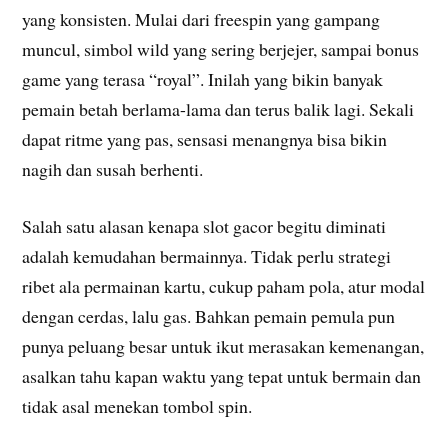
yang konsisten. Mulai dari freespin yang gampang
muncul, simbol wild yang sering berjejer, sampai bonus
game yang terasa “royal”. Inilah yang bikin banyak
pemain betah berlama-lama dan terus balik lagi. Sekali
dapat ritme yang pas, sensasi menangnya bisa bikin
nagih dan susah berhenti.
Salah satu alasan kenapa slot gacor begitu diminati
adalah kemudahan bermainnya. Tidak perlu strategi
ribet ala permainan kartu, cukup paham pola, atur modal
dengan cerdas, lalu gas. Bahkan pemain pemula pun
punya peluang besar untuk ikut merasakan kemenangan,
asalkan tahu kapan waktu yang tepat untuk bermain dan
tidak asal menekan tombol spin.