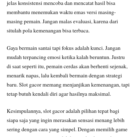
jelas konsistensi mencoba dan mencatat hasil bisa
membantu menemukan waktu emas versi masing-
masing pemain. Jangan malas evaluasi, karena dari
situlah pola kemenangan bisa terbaca.
Gaya bermain santai tapi fokus adalah kunci. Jangan
mudah terpancing emosi ketika kalah beruntun. Justru
di saat seperti itu, pemain cerdas akan berhenti sejenak,
menarik napas, lalu kembali bermain dengan strategi
baru. Slot gacor memang menjanjikan kemenangan, tapi
tetap butuh kendali diri agar hasilnya maksimal.
Kesimpulannya, slot gacor adalah pilihan tepat bagi
siapa saja yang ingin merasakan sensasi menang lebih
sering dengan cara yang simpel. Dengan memilih game