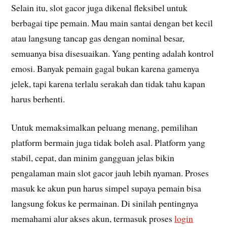
Selain itu, slot gacor juga dikenal fleksibel untuk
berbagai tipe pemain. Mau main santai dengan bet kecil
atau langsung tancap gas dengan nominal besar,
semuanya bisa disesuaikan. Yang penting adalah kontrol
emosi. Banyak pemain gagal bukan karena gamenya
jelek, tapi karena terlalu serakah dan tidak tahu kapan
harus berhenti.
Untuk memaksimalkan peluang menang, pemilihan
platform bermain juga tidak boleh asal. Platform yang
stabil, cepat, dan minim gangguan jelas bikin
pengalaman main slot gacor jauh lebih nyaman. Proses
masuk ke akun pun harus simpel supaya pemain bisa
langsung fokus ke permainan. Di sinilah pentingnya
memahami alur akses akun, termasuk proses
login