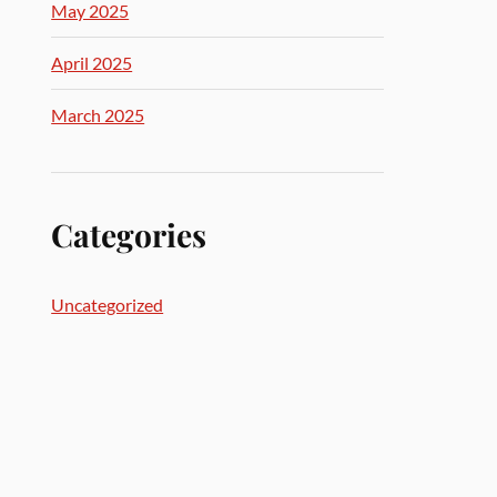
May 2025
April 2025
March 2025
Categories
Uncategorized