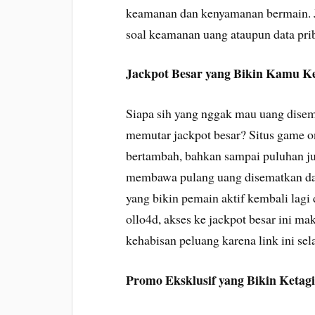
keamanan dan kenyamanan bermain. Ja
soal keamanan uang ataupun data pri
Jackpot Besar yang Bikin Kamu K
Siapa sih yang nggak mau uang disema
memutar jackpot besar? Situs game on
bertambah, bahkan sampai puluhan jut
membawa pulang uang disematkan dala
yang bikin pemain aktif kembali lagi 
ollo4d, akses ke jackpot besar ini m
kehabisan peluang karena link ini sel
Promo Eksklusif yang Bikin Ketag