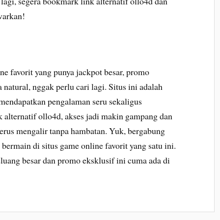
agi, segera bookmark link alternatif ollo4d dan
warkan!
ne favorit yang punya jackpot besar, promo
natural, nggak perlu cari lagi. Situs ini adalah
n mendapatkan pengalaman seru sekaligus
 alternatif ollo4d, akses jadi makin gampang dan
erus mengalir tanpa hambatan. Yuk, bergabung
bermain di situs game online favorit yang satu ini.
luang besar dan promo eksklusif ini cuma ada di