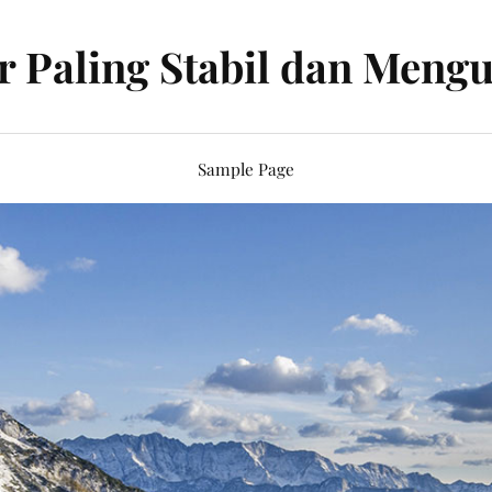
r Paling Stabil dan Men
Sample Page