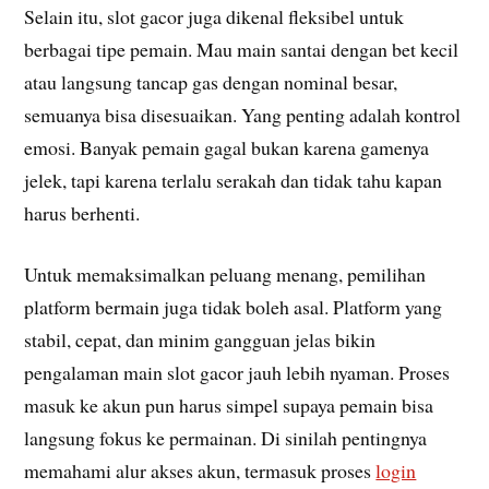
Selain itu, slot gacor juga dikenal fleksibel untuk
berbagai tipe pemain. Mau main santai dengan bet kecil
atau langsung tancap gas dengan nominal besar,
semuanya bisa disesuaikan. Yang penting adalah kontrol
emosi. Banyak pemain gagal bukan karena gamenya
jelek, tapi karena terlalu serakah dan tidak tahu kapan
harus berhenti.
Untuk memaksimalkan peluang menang, pemilihan
platform bermain juga tidak boleh asal. Platform yang
stabil, cepat, dan minim gangguan jelas bikin
pengalaman main slot gacor jauh lebih nyaman. Proses
masuk ke akun pun harus simpel supaya pemain bisa
langsung fokus ke permainan. Di sinilah pentingnya
memahami alur akses akun, termasuk proses
login