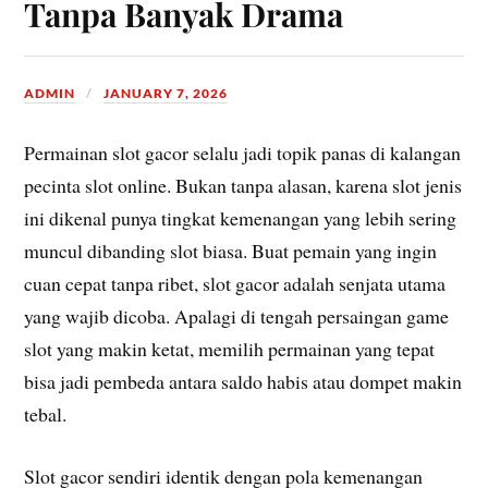
Tanpa Banyak Drama
ADMIN
JANUARY 7, 2026
Permainan slot gacor selalu jadi topik panas di kalangan
pecinta slot online. Bukan tanpa alasan, karena slot jenis
ini dikenal punya tingkat kemenangan yang lebih sering
muncul dibanding slot biasa. Buat pemain yang ingin
cuan cepat tanpa ribet, slot gacor adalah senjata utama
yang wajib dicoba. Apalagi di tengah persaingan game
slot yang makin ketat, memilih permainan yang tepat
bisa jadi pembeda antara saldo habis atau dompet makin
tebal.
Slot gacor sendiri identik dengan pola kemenangan